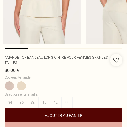
AMANDE TOP BANDEAU LONG CINTRÉ POUR FEMMES GRANDES
TAILLES
30,00 €
Couleur
:
Amande
Sélectionner une taille
:
34
36
38
40
42
44
AJOUTER AU PANIER