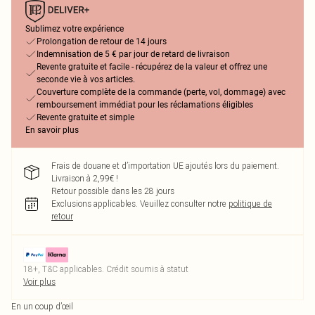
Sublimez votre expérience
Prolongation de retour de 14 jours
Indemnisation de 5 € par jour de retard de livraison
Revente gratuite et facile - récupérez de la valeur et offrez une
seconde vie à vos articles.
Couverture complète de la commande (perte, vol, dommage) avec
remboursement immédiat pour les réclamations éligibles
Revente gratuite et simple
En savoir plus
Frais de douane et d’importation UE ajoutés lors du paiement.
Livraison à 2,99€ !
Retour possible dans les 28 jours
Exclusions applicables.
Veuillez consulter notre
politique de
retour
18+, T&C applicables. Crédit soumis à statut
Voir plus
En un coup d’œil