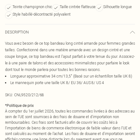
Teinte champignon chic
Taille cintrée flatteuse
Silhouette longue
Style habillé-décontracté polyvalent
DESCRIPTION
Vous avez besoin de ce top bandeau long cintré amande pour femmes grandes
tailles. Confectionné dans une matière amande avec un design cintré et une
coupe longue, ce top bandeau est l'ajout parfait à votre tenue du jour. Associez-
le à une paire de talons et des accessoires minimalistes pour parfaire le look
dont tout le monde parlera pour toutes les bonnes raisons.
Longueur approximative 34 cm/13,5" (Basé sur un échantillon taille UK 8)
Le mannequin porte une taille UK 8/ EU 36/ AUS 8/ US 4
SKU:
CNL9520/212/68
*
Politique de prix
À compter du 1er juillet 2026, toutes les commandes livrées à des adresses au
sein de l’UE sont soumises à des frais de douane et d’importation non
remboursables. Ces frais sont facturés afin de couvrir les coûts liés à
l’importation de biens de commerce électronique de faible valeur dans l’UE et
sont calculés au moment de l’achat. Les frais de douane et d’importation seront
affichés comme une ligne distincte lors du paiement avant que vous ne