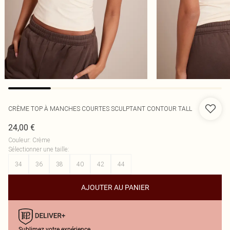
CRÈME TOP À MANCHES COURTES SCULPTANT CONTOUR TALL
24,00 €
Couleur
:
Crème
Sélectionner une taille
:
34
36
38
40
42
44
AJOUTER AU PANIER
Sublimez votre expérience