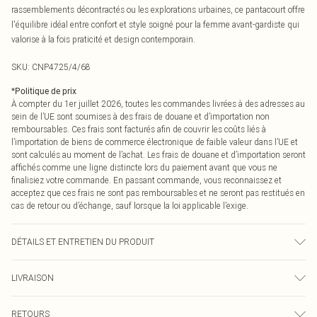
rassemblements décontractés ou les explorations urbaines, ce pantacourt offre
l'équilibre idéal entre confort et style soigné pour la femme avant-gardiste qui
valorise à la fois praticité et design contemporain.
SKU:
CNP4725/4/68
*
Politique de prix
À compter du 1er juillet 2026, toutes les commandes livrées à des adresses au
sein de l’UE sont soumises à des frais de douane et d’importation non
remboursables. Ces frais sont facturés afin de couvrir les coûts liés à
l’importation de biens de commerce électronique de faible valeur dans l’UE et
sont calculés au moment de l’achat. Les frais de douane et d’importation seront
affichés comme une ligne distincte lors du paiement avant que vous ne
finalisiez votre commande. En passant commande, vous reconnaissez et
acceptez que ces frais ne sont pas remboursables et ne seront pas restitués en
cas de retour ou d’échange, sauf lorsque la loi applicable l’exige.
DÉTAILS ET ENTRETIEN DU PRODUIT
100% Coton Veuillez noter : en raison du tissu utilisé, la couleur peut déteindre.
LIVRAISON
Livraison standard France
€2.99
RETOURS