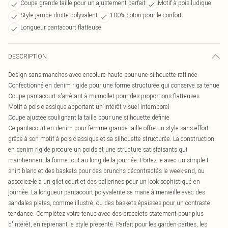
Coupe grande taille pour un ajustement parfait
Motif à pois ludique
Style jambe droite polyvalent
100% coton pour le confort
Longueur pantacourt flatteuse
DESCRIPTION
Design sans manches avec encolure haute pour une silhouette raffinée
Confectionné en denim rigide pour une forme structurée qui conserve sa tenue
Coupe pantacourt s'arrêtant à mi-mollet pour des proportions flatteuses
Motif à pois classique apportant un intérêt visuel intemporel
Coupe ajustée soulignant la taille pour une silhouette définie
Ce pantacourt en denim pour femme grande taille offre un style sans effort
grâce à son motif à pois classique et sa silhouette structurée. La construction
en denim rigide procure un poids et une structure satisfaisants qui
maintiennent la forme tout au long de la journée. Portez-le avec un simple t-
shirt blanc et des baskets pour des brunchs décontractés le week-end, ou
associez-le à un gilet court et des ballerines pour un look sophistiqué en
journée. La longueur pantacourt polyvalente se marie à merveille avec des
sandales plates, comme illustré, ou des baskets épaisses pour un contraste
tendance. Complétez votre tenue avec des bracelets statement pour plus
d'intérêt, en reprenant le style présenté. Parfait pour les garden-parties, les