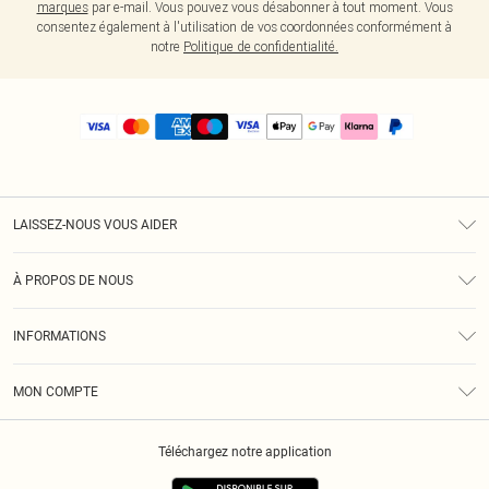
marques
par e-mail. Vous pouvez vous désabonner à tout moment. Vous
consentez également à l'utilisation de vos coordonnées conformément à
notre
Politique de confidentialité.
LAISSEZ-NOUS VOUS AIDER
Assistance
À PROPOS DE NOUS
Retours
À Notre Sujet
Guide Des Tailles
INFORMATIONS
PLT Réduction pour les étudiants
Livraison
Conditions Générales
Diversité
Royalty
MON COMPTE
Politique De Confidentialité
Klarna
Cookies
Informations Sur L’App PLT
Réduction étudiant - Student Beans
Téléchargez notre application
Historique