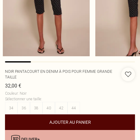
NOIR PANTACOURT EN DENIM À POIS POUR FEMME GRANDE
TAILLE
32,00 €
Couleur
:
Noir
Sélectionner une taille
:
34
36
38
40
42
44
AJOUTER AU PANIER