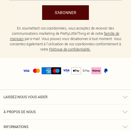
S'ABONNER
En soumettant vos coordonnées, vous acceptez de recevoir des
communications marketing de PrettyLittleThing et de notre
famille de
marques
par e-mail. Vous pouvez vous désabonner à tout moment. Vous
consentez également à l'utilisation de vos coordonnées conformément à
notre
Politique de confidentialité.
LAISSEZ-NOUS VOUS AIDER
Assistance
À PROPOS DE NOUS
Retours
À Notre Sujet
Guide Des Tailles
INFORMATIONS
PLT Réduction pour les étudiants
Livraison