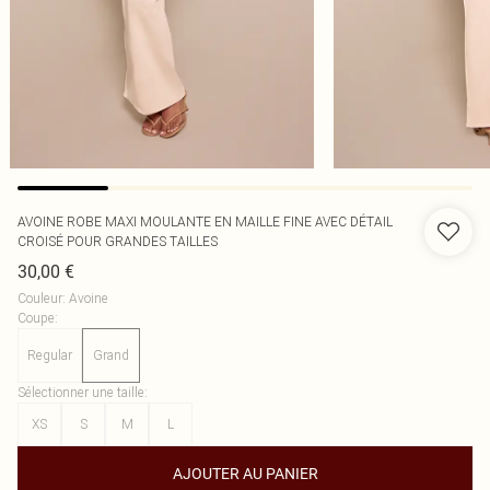
AVOINE ROBE MAXI MOULANTE EN MAILLE FINE AVEC DÉTAIL
CROISÉ POUR GRANDES TAILLES
30,00 €
Couleur
:
Avoine
Coupe
:
Regular
Grand
Sélectionner une taille
:
XS
S
M
L
AJOUTER AU PANIER