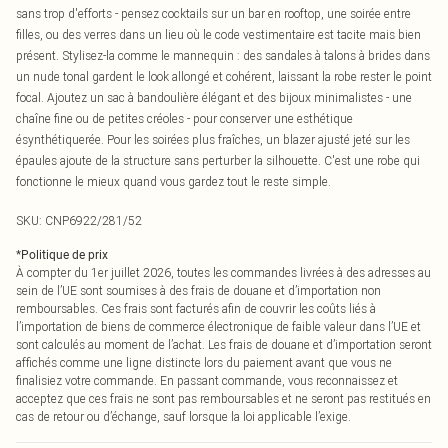
sans trop d'efforts - pensez cocktails sur un bar en rooftop, une soirée entre
filles, ou des verres dans un lieu où le code vestimentaire est tacite mais bien
présent. Stylisez-la comme le mannequin : des sandales à talons à brides dans
un nude tonal gardent le look allongé et cohérent, laissant la robe rester le point
focal. Ajoutez un sac à bandoulière élégant et des bijoux minimalistes - une
chaîne fine ou de petites créoles - pour conserver une esthétique
ésynthétiquerée. Pour les soirées plus fraîches, un blazer ajusté jeté sur les
épaules ajoute de la structure sans perturber la silhouette. C'est une robe qui
fonctionne le mieux quand vous gardez tout le reste simple.
SKU:
CNP6922/281/52
*
Politique de prix
À compter du 1er juillet 2026, toutes les commandes livrées à des adresses au
sein de l’UE sont soumises à des frais de douane et d’importation non
remboursables. Ces frais sont facturés afin de couvrir les coûts liés à
l’importation de biens de commerce électronique de faible valeur dans l’UE et
sont calculés au moment de l’achat. Les frais de douane et d’importation seront
affichés comme une ligne distincte lors du paiement avant que vous ne
finalisiez votre commande. En passant commande, vous reconnaissez et
acceptez que ces frais ne sont pas remboursables et ne seront pas restitués en
cas de retour ou d’échange, sauf lorsque la loi applicable l’exige.