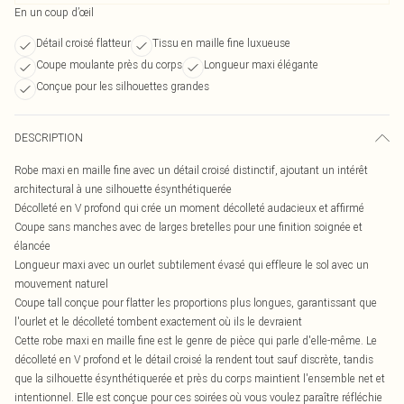
En un coup d’œil
Détail croisé flatteur
Tissu en maille fine luxueuse
Coupe moulante près du corps
Longueur maxi élégante
Conçue pour les silhouettes grandes
DESCRIPTION
Robe maxi en maille fine avec un détail croisé distinctif, ajoutant un intérêt
architectural à une silhouette ésynthétiquerée
Décolleté en V profond qui crée un moment décolleté audacieux et affirmé
Coupe sans manches avec de larges bretelles pour une finition soignée et
élancée
Longueur maxi avec un ourlet subtilement évasé qui effleure le sol avec un
mouvement naturel
Coupe tall conçue pour flatter les proportions plus longues, garantissant que
l'ourlet et le décolleté tombent exactement où ils le devraient
Cette robe maxi en maille fine est le genre de pièce qui parle d'elle-même. Le
décolleté en V profond et le détail croisé la rendent tout sauf discrète, tandis
que la silhouette ésynthétiquerée et près du corps maintient l'ensemble net et
intentionnel. Elle est conçue pour ces soirées où vous voulez paraître réfléchie