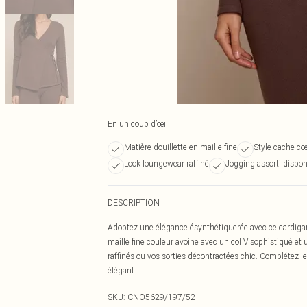
En un coup d’œil
Matière douillette en maille fine
Style cache-c
Look loungewear raffiné
Jogging assorti dispon
DESCRIPTION
Adoptez une élégance ésynthétiquerée avec ce cardigan 
maille fine couleur avoine avec un col V sophistiqué et u
raffinés ou vos sorties décontractées chic. Complétez le
élégant.
SKU:
CNO5629/197/52