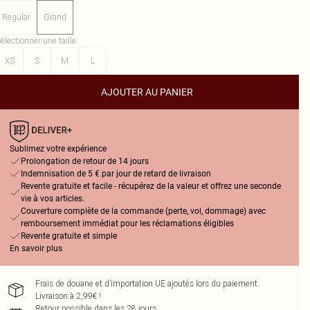
Regular
Grand
électionner une taille
:
XS
S
M
L
AJOUTER AU PANIER
Sublimez votre expérience
Prolongation de retour de 14 jours
Indemnisation de 5 € par jour de retard de livraison
Revente gratuite et facile - récupérez de la valeur et offrez une seconde
vie à vos articles.
Couverture complète de la commande (perte, vol, dommage) avec
remboursement immédiat pour les réclamations éligibles
Revente gratuite et simple
En savoir plus
Frais de douane et d’importation UE ajoutés lors du paiement.
Livraison à 2,99€ !
Retour possible dans les 28 jours