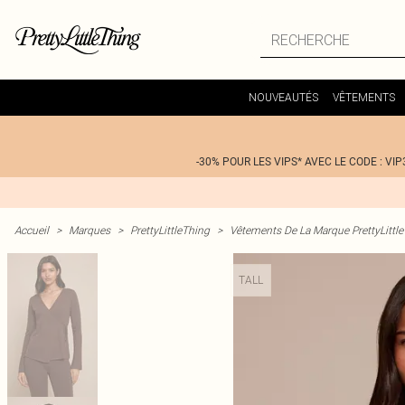
NOUVEAUTÉS
VÊTEMENTS
-30% POUR LES VIPS* AVEC LE CODE : VIP
Accueil
>
Marques
>
PrettyLittleThing
>
Vêtements De La Marque PrettyLittl
TALL