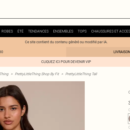
ROBES
ÉTÉ
TENDANCES
ENSEMBLES
TOPS
CHAUSSURES ET ACCES
Ce site contient du contenu généré ou modifié par IA.
30
LIVRAISO
CLIQUEZ ICI POUR DEVENIR VIP
eThing
>
PrettyLittleThing Shop By Fit
>
PrettyLittleThing Tall
C