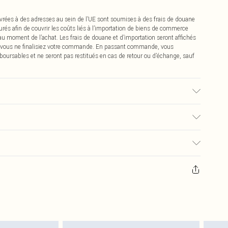
vrées à des adresses au sein de l’UE sont soumises à des frais de douane
urés afin de couvrir les coûts liés à l’importation de biens de commerce
 au moment de l’achat. Les frais de douane et d’importation seront affichés
 vous ne finalisiez votre commande. En passant commande, vous
boursables et ne seront pas restitués en cas de retour ou d’échange, sauf
isé, la couleur peut déteindre.
€2.99
pter de la réception pour nous retourner un article.
€9.99
masques tendance, les cosmétiques, les bijoux pour piercings, les jouets
'opercule d'hygiène est endommagé ou endommagé.
€2.99
 non lavés et porter leurs étiquettes d'origine. Les chaussures doivent
a maison, y compris le linge de lit, les matelas, les surmatelas et les
d'origine non ouvert. Ceci n'affecte pas vos droits statutaires.
 de retour.