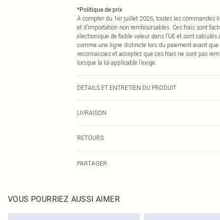
*
Politique de prix
À compter du 1er juillet 2026, toutes les commandes li
et d’importation non remboursables. Ces frais sont fact
électronique de faible valeur dans l’UE et sont calculés
comme une ligne distincte lors du paiement avant que
reconnaissez et acceptez que ces frais ne sont pas rem
lorsque la loi applicable l’exige.
DÉTAILS ET ENTRETIEN DU PRODUIT
100,0 % Polyester Veuillez noter : en raison du tissu util
LIVRAISON
Livraison standard France
RETOURS
Jusqu'à 7 jours ouvrables
Un problème survient ? Vous disposez de 21 jours à com
Livraison express France
PARTAGER
Veuillez noter que nous ne pouvons pas rembourser les 
Jusqu'à 2-3 jours ouvrables
pour adultes, les maillots de bain ou la lingerie si l
Livraison en Point Relais
Les chaussures et/ou vêtements doivent être non portés,
Jusqu'à 7 jours ouvrables
également être essayées en intérieur. Les articles pour l
VOUS POURRIEZ AUSSI AIMER
oreillers, doivent être inutilisés et dans leur emballage 
Cliquez
ici
pour consulter l'intégralité de notre politique