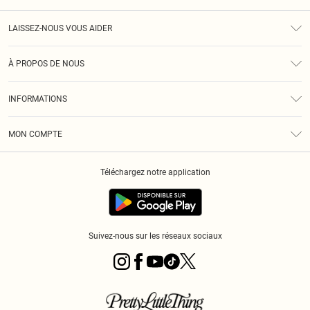
LAISSEZ-NOUS VOUS AIDER
Assistance
À PROPOS DE NOUS
Retours
À Notre Sujet
Guide Des Tailles
INFORMATIONS
PLT Réduction pour les étudiants
Livraison
Conditions Générales
Diversité
Royalty
MON COMPTE
Politique De Confidentialité
Klarna
Cookies
Informations Sur L’App PLT
Réduction étudiant - Student Beans
Téléchargez notre application
Historique
Suivez-nous sur les réseaux sociaux