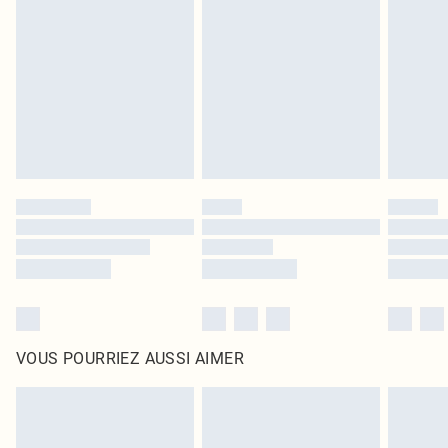
intérieur. Les articles pour la maison, y compris le linge de lit, les matelas, les
surmatelas et les oreillers, doivent être inutilisés et dans leur emballage
d'origine non ouvert. Ceci n'affecte pas vos droits statutaires.
Cliquez
ici
pour consulter l'intégralité de notre politique de retour.
VOUS POURRIEZ AUSSI AIMER