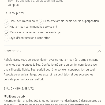
18+, T&C applicables. Crédit soumis à statut
Voir plus
En un coup d’œil
Tissu denim écru doux
Silhouette ample idéale pour la superposition
Haut en jean sans manches polyvalent
S'associe parfaitement avec un jean large
Style décontracté-chic sans effort
DESCRIPTION
Rafraîchissez votre collection denim avec ce haut en jean écru ample et sans
manches pour grandes tailles. Confectionné dans un denim écru doux avec
une silhouette fluide, il est parfait pour être porté en superposition ou seul.
Associez-le à un jean large, des escarpins à petit talon et des accessoires
délicats pour un look sans effort.
SKU:
CNN1942/484/72
*
Politique de prix
À compter du 1er juillet 2026, toutes les commandes livrées à des adresses au
sein de l’UE sont soumises à des frais de douane et d’importation non