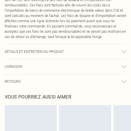
remboursables. Ces frais sont facturés afin de couvrir les coûts liés à
l’importation de biens de commerce électronique de faible valeur dans l’UE et
sont calculés au moment de l’achat. Les frais de douane et d’importation seront
affichés comme une ligne distincte lors du paiement avant que vous ne
finalisiez votre commande. En passant commande, vous reconnaissez et
acceptez que ces frais ne sont pas remboursables et ne seront pas restitués en
cas de retour ou d’échange, sauf lorsque la loi applicable l’exige.
DÉTAILS ET ENTRETIEN DU PRODUIT
100,0 % Coton Veuillez noter : en raison du tissu utilisé, la couleur peut
LIVRAISON
déteindre.
Livraison standard France
0
RETOURS
Jusqu'à 7 jours ouvrables
Un problème survient ? Vous disposez de 21 jours à compter de la réception
Livraison express France
€7.99
VOUS POURRIEZ AUSSI AIMER
pour nous retourner un article.
Jusqu'à 2-3 jours ouvrables
Veuillez noter que nous ne pouvons pas rembourser les masques tendance, les
Livraison en Point Relais
€2.99
cosmétiques, les bijoux pour piercings, les jouets pour adultes, les maillots de
Jusqu'à 7 jours ouvrables
bain ou la lingerie si l'opercule d'hygiène est endommagé ou endommagé.
Les chaussures et/ou vêtements doivent être non portés, non lavés et porter
leurs étiquettes d'origine. Les chaussures doivent également être essayées en