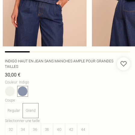
INDIGO HAUT EN JEAN SANS MANCHES AMPLE POUR GRANDES
TAILLES
30,00 €
Couleur
:
Indigo
Coupe
:
Regular
Grand
Sélectionner une taille
:
32
34
36
38
40
42
44