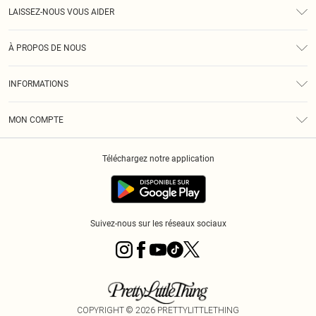
LAISSEZ-NOUS VOUS AIDER
Assistance
À PROPOS DE NOUS
Retours
À Notre Sujet
Guide Des Tailles
INFORMATIONS
PLT Réduction pour les étudiants
Livraison
Conditions Générales
Diversité
Royalty
MON COMPTE
Politique De Confidentialité
Klarna
Cookies
Informations Sur L’App PLT
Réduction étudiant - Student Beans
Téléchargez notre application
Historique
Suivez-nous sur les réseaux sociaux
COPYRIGHT ©
2026
PRETTYLITTLETHING