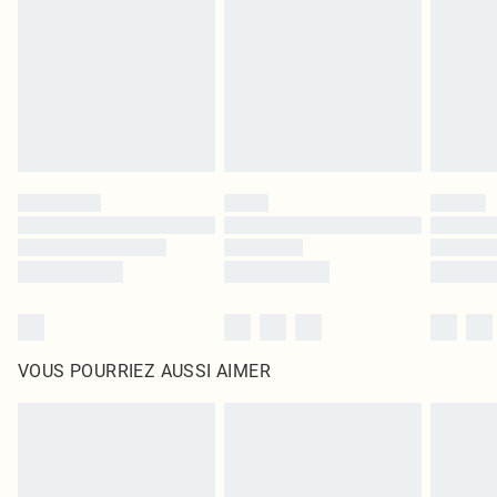
surmatelas et les oreillers, doivent être inutilisés et dans leur emballage
d'origine non ouvert. Ceci n'affecte pas vos droits statutaires.
Cliquez
ici
pour consulter l'intégralité de notre politique de retour.
VOUS POURRIEZ AUSSI AIMER