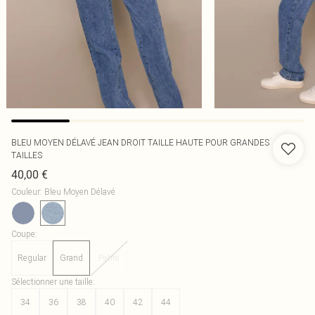
BLEU MOYEN DÉLAVÉ JEAN DROIT TAILLE HAUTE POUR GRANDES
TAILLES
40,00 €
Couleur
:
Bleu Moyen Délavé
Coupe
:
Regular
Grand
Petite
Sélectionner une taille
:
34
36
38
40
42
44