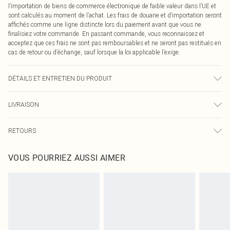
l’importation de biens de commerce électronique de faible valeur dans l’UE et
sont calculés au moment de l’achat. Les frais de douane et d’importation seront
affichés comme une ligne distincte lors du paiement avant que vous ne
finalisiez votre commande. En passant commande, vous reconnaissez et
acceptez que ces frais ne sont pas remboursables et ne seront pas restitués en
cas de retour ou d’échange, sauf lorsque la loi applicable l’exige.
DÉTAILS ET ENTRETIEN DU PRODUIT
100,0 % Coton Veuillez noter : en raison du tissu utilisé, la couleur peut
LIVRAISON
déteindre.
Livraison standard France
0
RETOURS
Jusqu'à 7 jours ouvrables
Un problème survient ? Vous disposez de 21 jours à compter de la réception
Livraison express France
€7.99
VOUS POURRIEZ AUSSI AIMER
pour nous retourner un article.
Jusqu'à 2-3 jours ouvrables
Veuillez noter que nous ne pouvons pas rembourser les masques tendance, les
Livraison en Point Relais
€2.99
cosmétiques, les bijoux pour piercings, les jouets pour adultes, les maillots de
Jusqu'à 7 jours ouvrables
bain ou la lingerie si l'opercule d'hygiène est endommagé ou endommagé.
Les chaussures et/ou vêtements doivent être non portés, non lavés et porter
leurs étiquettes d'origine. Les chaussures doivent également être essayées en
intérieur. Les articles pour la maison, y compris le linge de lit, les matelas, les