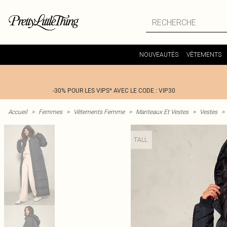
NOUVEAUTÉS
VÊTEMENTS
-30% POUR LES VIPS* AVEC LE CODE : VIP30
Accueil
>
Femmes
>
Vêtements Femme
>
Manteaux Et Vestes
>
Vestes
>
TALL