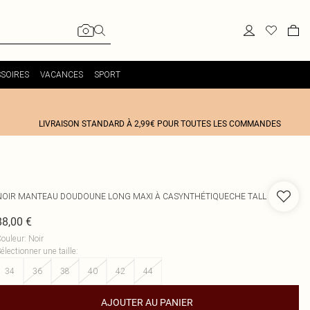
SOIRES
VACANCES
SPORT
LIVRAISON STANDARD À 2,99€ POUR TOUTES LES COMMANDES
NOIR MANTEAU DOUDOUNE LONG MAXI À CASYNTHÉTIQUECHE TALL
88,00 €
ouleur
:
Noir
électionner une taille
:
34
36
38
40
42
44
AJOUTER AU PANIER