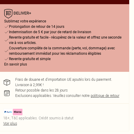
Sublimez votre expérience
Prolongation de retour de 14 jours
Indemnisation de 5 € par jour de retard de livraison
Revente gratuite et facile - récupérez de la valeur et offrez une seconde
vie à vos articles.
Couverture complète de la commande (perte, vol, dommage) avec
remboursement immédiat pour les réclamations éligibles
Revente gratuite et simple
En savoir plus
Frais de douane et d’importation UE ajoutés lors du paiement.
Livraison à 2,99€ !
Retour possible dans les 28 jours
Exclusions applicables.
Veuillez consulter notre
politique de retour
18+, T&C applicables. Crédit soumis à statut
Voir plus