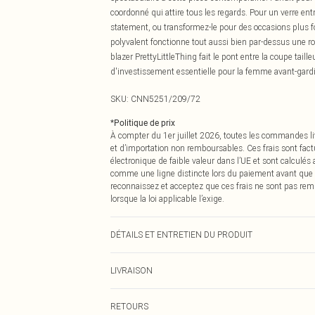
coordonné qui attire tous les regards. Pour un verre ent
statement, ou transformez-le pour des occasions plus f
polyvalent fonctionne tout aussi bien par-dessus une r
blazer PrettyLittleThing fait le pont entre la coupe taill
d'investissement essentielle pour la femme avant-gardis
SKU:
CNN5251/209/72
*
Politique de prix
À compter du 1er juillet 2026, toutes les commandes li
et d’importation non remboursables. Ces frais sont fact
électronique de faible valeur dans l’UE et sont calculés
comme une ligne distincte lors du paiement avant que
reconnaissez et acceptez que ces frais ne sont pas rem
lorsque la loi applicable l’exige.
DÉTAILS ET ENTRETIEN DU PRODUIT
64,0 % Rayonne, 23,0 % Nylon, 13,0 % Élasthanne Veuillez
LIVRAISON
Livraison standard France
RETOURS
Jusqu'à 7 jours ouvrables