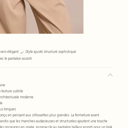
evers élégant
Style ajusté structuré sophistiqué
ec le pantalon assorti
aine
 texture subtile
rchitecturale moderne
le
lus longues
 conçu en pensant aux silhouettes plus grandes. La fermeture avant
 tandis que les manches audacieuses et structurées ajoutent une touche
es occasions en soirée, associez-le au pantalon tailleur assorti pour un look