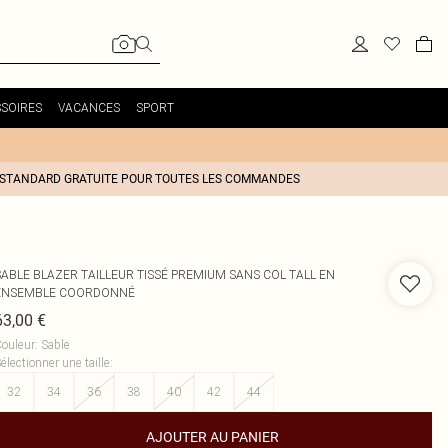
SOIRES
VACANCES
SPORT
 STANDARD GRATUITE POUR TOUTES LES COMMANDES
SABLE BLAZER TAILLEUR TISSÉ PREMIUM SANS COL TALL EN
ENSEMBLE COORDONNÉ
63,00 €
ouleur
:
Sable
électionner une taille
:
32
34
36
38
40
42
44
AJOUTER AU PANIER