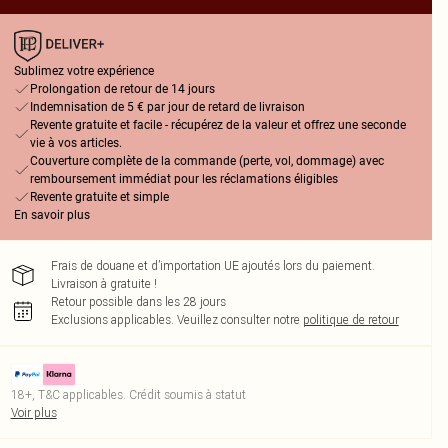
Sublimez votre expérience
Prolongation de retour de 14 jours
Indemnisation de 5 € par jour de retard de livraison
Revente gratuite et facile - récupérez de la valeur et offrez une seconde
vie à vos articles.
Couverture complète de la commande (perte, vol, dommage) avec
remboursement immédiat pour les réclamations éligibles
Revente gratuite et simple
En savoir plus
Frais de douane et d’importation UE ajoutés lors du paiement.
Livraison à gratuite !
Retour possible dans les 28 jours
Exclusions applicables.
Veuillez consulter notre
politique de retour
18+, T&C applicables. Crédit soumis à statut
Voir plus