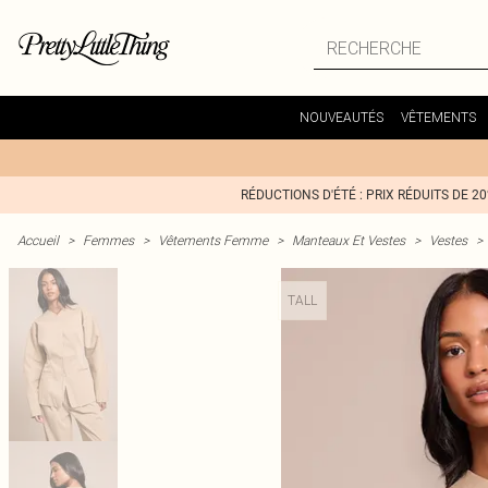
NOUVEAUTÉS
VÊTEMENTS
RÉDUCTIONS D'ÉTÉ : PRIX RÉDUITS DE 2
Accueil
>
Femmes
>
Vêtements Femme
>
Manteaux Et Vestes
>
Vestes
>
TALL