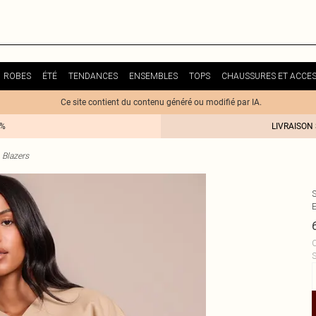
ROBES
ÉTÉ
TENDANCES
ENSEMBLES
TOPS
CHAUSSURES ET ACCES
Ce site contient du contenu généré ou modifié par IA.
0%
LIVRAISON
Blazers
C
S