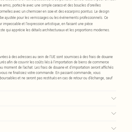
re amis, portez-le avec une simple caraco et des boucles d'oreilles
ormelles avec un chemisier en soie et des escarpins pointus. Le design
obe ajustée pour les vernissages ou les événements professionnels. Ce
eur impeccable et l'expression artistique, en faisant une pièce
te qui apprécie les détails architecturaux et les proportions modernes.
vrées à des adresses au sein de l’UE sont soumises à des frais de douane
urés afin de couvrir les coûts liés à l’importation de biens de commerce
 au moment de l’achat. Les frais de douane et d’importation seront affichés
 vous ne finalisiez votre commande. En passant commande, vous
boursables et ne seront pas restitués en cas de retour ou d’échange, sauf
 noter : en raison du tissu utilisé, la couleur peut déteindre.
0