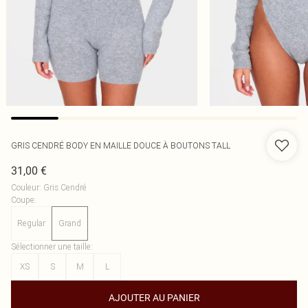
GRIS CENDRÉ BODY EN MAILLE DOUCE À BOUTONS TALL
31,00 €
Couleur
:
Gris Cendré
Coupe
:
Regular
Grand
Sélectionner une taille
:
XS
S
M
L
AJOUTER AU PANIER