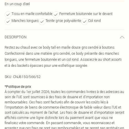
En un coup d’œil
Tissu en maille confortable
Fermeture boutonnée sur le devant
Manches longues
Teinte grise polyvalente
Col rond
DESCRIPTION
Restez au chaud avec ce body tall en maille douce gris cendré à boutons.
Confectionné dans une matière gris cendré, ce body présente des manches
longues, une fermeture boutonnée et un col rond. Associez-le au short assorti
et à des baskets épaisses pour une esthétique soignée.
SKU:
CNJ8150/566/52
*
Politique de prix
À compter du 1er juillet 2026, toutes les commandes livrées à des adresses au
sein de l’UE sont soumises à des frais de douane et d’importation non
remboursables. Ces frais sont facturés afin de couvrir les coûts liés à
l’importation de biens de commerce électronique de faible valeur dans l’UE et
sont calculés au moment de l’achat. Les frais de douane et d’importation seront
affichés comme une ligne distincte lors du paiement avant que vous ne
finalisiez votre commande. En passant commande, vous reconnaissez et
acceptez que ces frais ne sont pas remboursables et ne seront pas restitués en