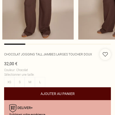
CHOCOLAT JOGGING TALL JAMBES LARGES TOUCHER DOUX
32,00 €
Couleur
:
Chocolat
Sélectionner une taille
:
XS
S
M
L
AJOUTER AU PANIER
Sublimez votre expérience