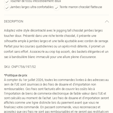
Toucher de tissu irrésistiblement doux
Jambes larges ultra confortables
Teinte marron chocolat flatteuse
DESCRIPTION
Adoptez votre style décontracté avec le jogging tall chocolat jambes larges
toucher doux. Présenté dans une riche teinte chocolat, il présente une
silhouette ample à jambes larges et une taille ajustable avec cordon de serrage.
Parfait pour les courses quotidiennes ou un après-midi détente, il promet un
confort sans effort. Associez-le au crop top assorti, des baskets élégantes et un
sac à bandoulière blanc immaculé pour une allure pleine d'assurance.
SKU:
CNP1756/197/52
*
Politique de prix
À compter du 1er juillet 2026, toutes les commandes livrées à des adresses au
sein de l’UE sont soumises à des frais de douane et d’importation non
remboursables. Ces frais sont facturés afin de couvrir les coûts liés à
l’importation de biens de commerce électronique de faible valeur dans l’UE et
sont calculés au moment de l’achat. Les frais de douane et d’importation seront
affichés comme une ligne distincte lors du paiement avant que vous ne
finalisiez votre commande. En passant commande, vous reconnaissez et
acceptez que ces frais ne sont pas remboursables et ne seront pas restitués en