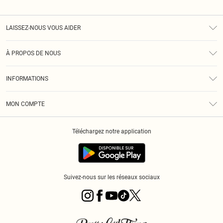
LAISSEZ-NOUS VOUS AIDER
Assistance
À PROPOS DE NOUS
Retours
À Notre Sujet
Guide Des Tailles
INFORMATIONS
PLT Réduction pour les étudiants
Livraison
Conditions Générales
Diversité
Royalty
MON COMPTE
Politique De Confidentialité
Klarna
Cookies
Informations Sur L’App PLT
Réduction étudiant - Student Beans
Téléchargez notre application
Historique
Suivez-nous sur les réseaux sociaux