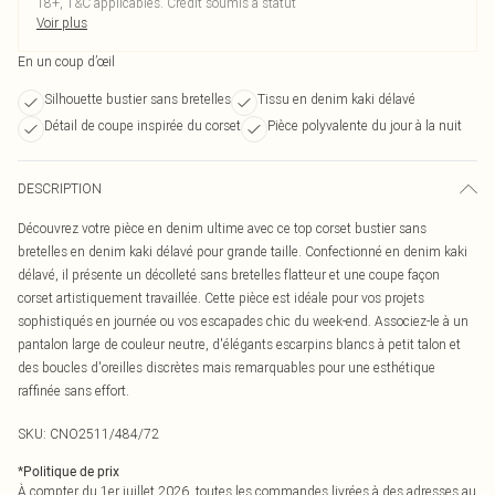
18+, T&C applicables. Crédit soumis à statut
Voir plus
En un coup d’œil
Silhouette bustier sans bretelles
Tissu en denim kaki délavé
Détail de coupe inspirée du corset
Pièce polyvalente du jour à la nuit
DESCRIPTION
Découvrez votre pièce en denim ultime avec ce top corset bustier sans
bretelles en denim kaki délavé pour grande taille. Confectionné en denim kaki
délavé, il présente un décolleté sans bretelles flatteur et une coupe façon
corset artistiquement travaillée. Cette pièce est idéale pour vos projets
sophistiqués en journée ou vos escapades chic du week-end. Associez-le à un
pantalon large de couleur neutre, d'élégants escarpins blancs à petit talon et
des boucles d'oreilles discrètes mais remarquables pour une esthétique
raffinée sans effort.
SKU:
CNO2511/484/72
*
Politique de prix
À compter du 1er juillet 2026, toutes les commandes livrées à des adresses au