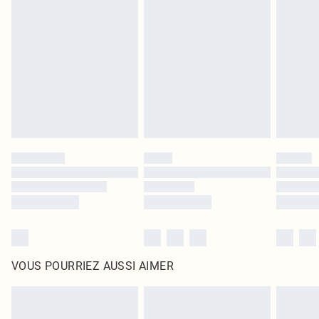
leurs étiquettes d'origine. Les chaussures doivent également être essayées en
intérieur. Les articles pour la maison, y compris le linge de lit, les matelas, les
surmatelas et les oreillers, doivent être inutilisés et dans leur emballage
d'origine non ouvert. Ceci n'affecte pas vos droits statutaires.
Cliquez
ici
pour consulter l'intégralité de notre politique de retour.
VOUS POURRIEZ AUSSI AIMER