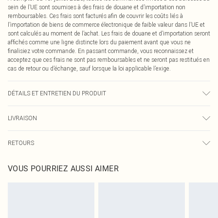
sein de l’UE sont soumises à des frais de douane et d’importation non
remboursables. Ces frais sont facturés afin de couvrir les coûts liés à
l’importation de biens de commerce électronique de faible valeur dans l’UE et
sont calculés au moment de l’achat. Les frais de douane et d’importation seront
affichés comme une ligne distincte lors du paiement avant que vous ne
finalisiez votre commande. En passant commande, vous reconnaissez et
acceptez que ces frais ne sont pas remboursables et ne seront pas restitués en
cas de retour ou d’échange, sauf lorsque la loi applicable l’exige.
DÉTAILS ET ENTRETIEN DU PRODUIT
65,0 % Coton, 35,0 % Polyester Veuillez noter : en raison du tissu utilisé, des
LIVRAISON
transferts de couleur peuvent se produire.
Livraison standard France
0
RETOURS
Jusqu'à 7 jours ouvrables
Un problème survient ? Vous disposez de 21 jours à compter de la réception
Livraison express France
€7.99
VOUS POURRIEZ AUSSI AIMER
pour nous retourner un article.
Jusqu'à 2-3 jours ouvrables
Veuillez noter que nous ne pouvons pas rembourser les masques tendance, les
Livraison en Point Relais
€2.99
cosmétiques, les bijoux pour piercings, les jouets pour adultes, les maillots de
Jusqu'à 7 jours ouvrables
bain ou la lingerie si l'opercule d'hygiène est endommagé ou endommagé.
Les chaussures et/ou vêtements doivent être non portés, non lavés et porter