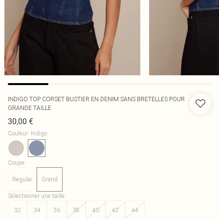
INDIGO TOP CORSET BUSTIER EN DENIM SANS BRETELLES POUR
GRANDE TAILLE
30,00 €
Couleur
:
Indigo
Coupe
:
Regular
Grand
Sélectionner une taille
:
32
34
36
38
40
42
44