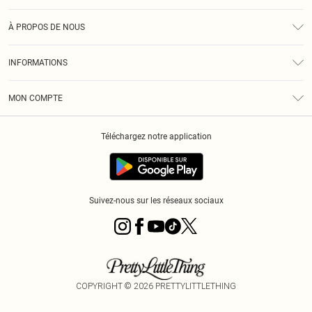
Assistance
À PROPOS DE NOUS
Retours
À Notre Sujet
Guide Des Tailles
INFORMATIONS
PLT Réduction pour les étudiants
Livraison
Conditions Générales
Diversité
Royalty
MON COMPTE
Politique De Confidentialité
Klarna
Cookies
Informations Sur L’App PLT
Réduction étudiant - Student Beans
Téléchargez notre application
Historique
Suivez-nous sur les réseaux sociaux
COPYRIGHT ©
2026
PRETTYLITTLETHING