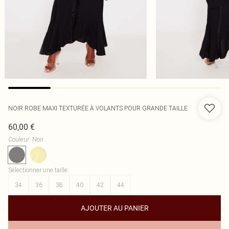
NOIR ROBE MAXI TEXTURÉE À VOLANTS POUR GRANDE TAILLE
60,00 €
Couleur
:
Noir
Sélectionner une taille
:
34
36
38
40
42
44
AJOUTER AU PANIER