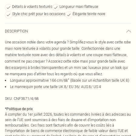
Détails à volants texturés
Longueur maxi flatteuse
Style chic prêt pour les occasions
Élégante teinte noire
DESCRIPTION
Une occasion notée dans votre agenda ? Simplifiez-vous le style avec cette robe
maxi noire texturée à volants pour grande taille. Confectionnée dans une
matière texturée noire avec des détails à volants et une coupe maxi flatteuse,
comment ne pas craquer ? Associez cette robe maxi pour grande taille avec
des escarpins à brides transparentes et un mini sac luxueux pour un look qui
ne manquera pas d'attirer tous les regards où que vous alliez.
Longueur approximative 166 cm/68" (Basée sur un échantillon taille UK 8)
Le mannequin porte une taille UK 8/ EU 36/ AUS 8/ US 4
SKU:
CNF3871/4/68
*
Politique de prix
À compter du 1er juillet 2026, toutes les commandes livrées à des adresses au
sein de l’UE sont soumises à des frais de douane et d’importation non
remboursables. Ces frais sont facturés afin de couvrir les coûts liés à
l’importation de biens de commerce électronique de faible valeur dans l’UE et