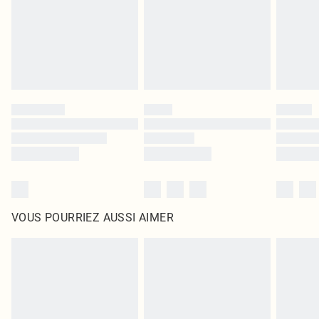
d'origine non ouvert. Ceci n'affecte pas vos droits statutaires.
Cliquez
ici
pour consulter l'intégralité de notre politique de retour.
VOUS POURRIEZ AUSSI AIMER