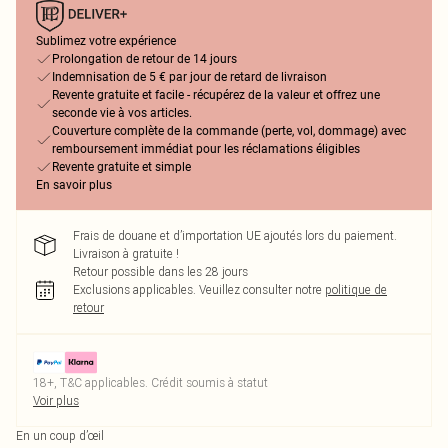
Sublimez votre expérience
Prolongation de retour de 14 jours
Indemnisation de 5 € par jour de retard de livraison
Revente gratuite et facile - récupérez de la valeur et offrez une
seconde vie à vos articles.
Couverture complète de la commande (perte, vol, dommage) avec
remboursement immédiat pour les réclamations éligibles
Revente gratuite et simple
En savoir plus
Frais de douane et d’importation UE ajoutés lors du paiement.
Livraison à gratuite !
Retour possible dans les 28 jours
Exclusions applicables.
Veuillez consulter notre
politique de
retour
18+, T&C applicables. Crédit soumis à statut
Voir plus
En un coup d’œil