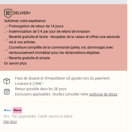
Sublimez votre expérience
Prolongation de retour de 14 jours
Indemnisation de 5 € par jour de retard de livraison
Revente gratuite et facile - récupérez de la valeur et offrez une seconde
vie à vos articles.
Couverture complète de la commande (perte, vol, dommage) avec
remboursement immédiat pour les réclamations éligibles
Revente gratuite et simple
En savoir plus
Frais de douane et d’importation UE ajoutés lors du paiement.
Livraison à 2,99€ !
Retour possible dans les 28 jours
Exclusions applicables.
Veuillez consulter notre
politique de retour
18+, T&C applicables. Crédit soumis à statut
Voir plus