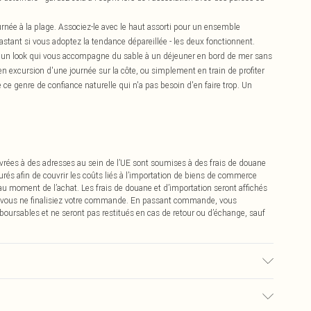
journée à la plage. Associez-le avec le haut assorti pour un ensemble
stant si vous adoptez la tendance dépareillée - les deux fonctionnent.
z un look qui vous accompagne du sable à un déjeuner en bord de mer sans
n excursion d'une journée sur la côte, ou simplement en train de profiter
 genre de confiance naturelle qui n'a pas besoin d'en faire trop. Un
vrées à des adresses au sein de l’UE sont soumises à des frais de douane
urés afin de couvrir les coûts liés à l’importation de biens de commerce
 au moment de l’achat. Les frais de douane et d’importation seront affichés
 vous ne finalisiez votre commande. En passant commande, vous
boursables et ne seront pas restitués en cas de retour ou d’échange, sauf
 du tissu utilisé, la couleur peut déteindre.