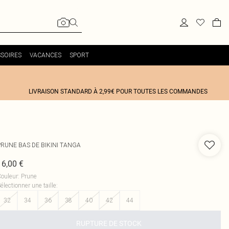
SOIRES
VACANCES
SPORT
LIVRAISON STANDARD À 2,99€ POUR TOUTES LES COMMANDES
PRUNE BAS DE BIKINI TANGA
16,00 €
ouleur
:
Prune
électionner une taille
:
32
34
36
38
40
42
44
RUPTURE DE STOCK