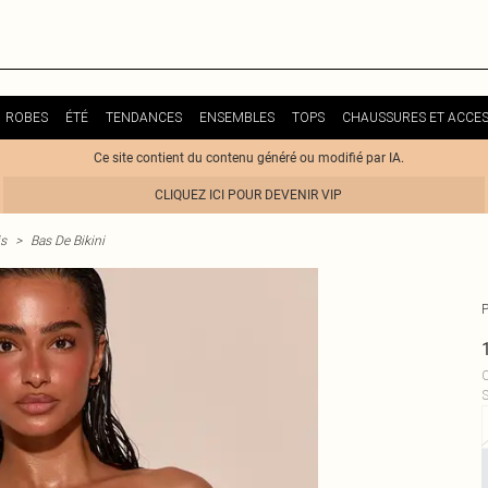
ROBES
ÉTÉ
TENDANCES
ENSEMBLES
TOPS
CHAUSSURES ET ACCES
Ce site contient du contenu généré ou modifié par IA.
CLIQUEZ ICI POUR DEVENIR VIP
is
>
Bas De Bikini
C
S