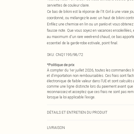
serviettes de couleur claire.
Ce bas de bikini est la réponse de l'It Girl à une vraie 
coordonné, ou mélangez-le avec un haut de bikini contra
Enfilez une chemise en lin ou un paréo et vous obtene
fausse note. Que vous soyez en vacances ensoleillées, e
au maximum d'un rare week-end chaud, ce bas apporte ce
essentiel de la garde-robe estivale, point final.
SKU:
CNQ1195/98/72
*
Politique de prix
À compter du 1er juillet 2026, toutes les commandes li
et d’importation non remboursables. Ces frais sont fact
électronique de faible valeur dans l’UE et sont calculés
comme une ligne distincte lors du paiement avant que
reconnaissez et acceptez que ces frais ne sont pas rem
lorsque la loi applicable l’exige.
DÉTAILS ET ENTRETIEN DU PRODUIT
85% Polyester, 15% Élasthanne Veuillez noter : en raison
LIVRAISON