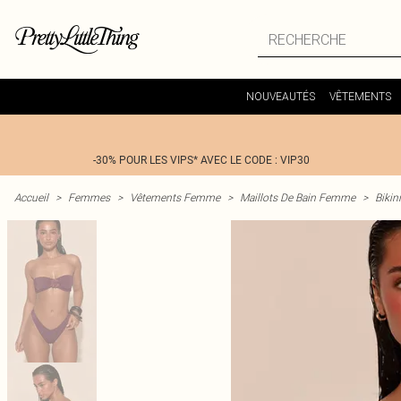
NOUVEAUTÉS
VÊTEMENTS
-30% POUR LES VIPS* AVEC LE CODE : VIP30
Accueil
>
Femmes
>
Vêtements Femme
>
Maillots De Bain Femme
>
Bikin