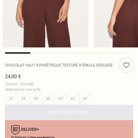
CHOCOLAT HAUT ASYMÉTRIQUE TEXTURÉ À ÉPAULE DÉNUDÉE
24,00 €
Couleur
:
Chocolat
Sélectionner une taille
:
32
34
36
38
40
42
44
RUPTURE DE STOCK
Sublimez votre expérience