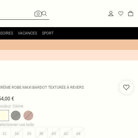
SOIRES
VACANCES
SPORT
CRÈME ROBE MAXI BARDOT TEXTURÉE À REVERS
54,00 €
ouleur
:
Crème
électionner une taille
:
32
34
36
38
40
42
44