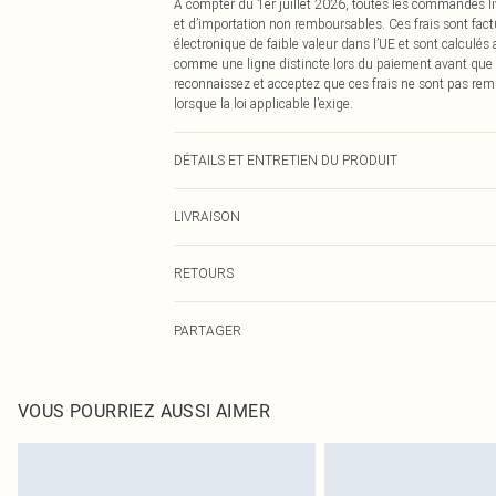
À compter du 1er juillet 2026, toutes les commandes li
et d’importation non remboursables. Ces frais sont fact
électronique de faible valeur dans l’UE et sont calculés
comme une ligne distincte lors du paiement avant que
reconnaissez et acceptez que ces frais ne sont pas rem
lorsque la loi applicable l’exige.
DÉTAILS ET ENTRETIEN DU PRODUIT
100,0% Polyester Veuillez noter : en raison du tissu util
LIVRAISON
Livraison standard France
RETOURS
Jusqu'à 7 jours ouvrables
Un problème survient ? Vous disposez de 21 jours à com
Livraison express France
PARTAGER
Veuillez noter que nous ne pouvons pas rembourser les 
Jusqu'à 2-3 jours ouvrables
pour adultes, les maillots de bain ou la lingerie si l
Livraison en Point Relais
Les chaussures et/ou vêtements doivent être non portés,
Jusqu'à 7 jours ouvrables
également être essayées en intérieur. Les articles pour l
VOUS POURRIEZ AUSSI AIMER
oreillers, doivent être inutilisés et dans leur emballage 
Cliquez
ici
pour consulter l'intégralité de notre politique