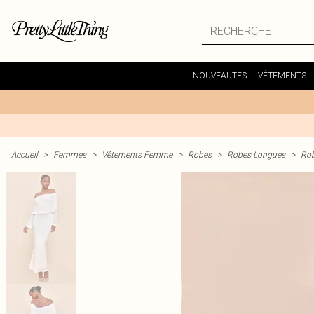
NOUVEAUTÉS
VÊTEMENTS
Accueil
>
Femmes
>
Vêtements Femme
>
Robes
>
Robes Longues
>
Rob