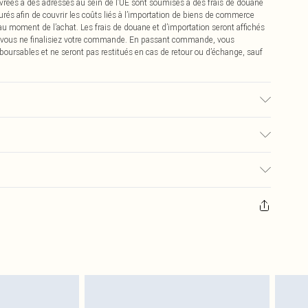
vrées à des adresses au sein de l’UE sont soumises à des frais de douane
urés afin de couvrir les coûts liés à l’importation de biens de commerce
 au moment de l’achat. Les frais de douane et d’importation seront affichés
 vous ne finalisiez votre commande. En passant commande, vous
boursables et ne seront pas restitués en cas de retour ou d’échange, sauf
isé, la couleur peut déteindre.
0
pter de la réception pour nous retourner un article.
€7.99
masques tendance, les cosmétiques, les bijoux pour piercings, les jouets
'opercule d'hygiène est endommagé ou endommagé.
€2.99
 non lavés et porter leurs étiquettes d'origine. Les chaussures doivent
a maison, y compris le linge de lit, les matelas, les surmatelas et les
d'origine non ouvert. Ceci n'affecte pas vos droits statutaires.
 de retour.