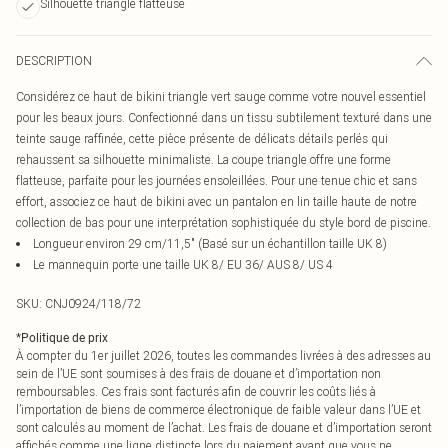
Silhouette triangle flatteuse
DESCRIPTION
Considérez ce haut de bikini triangle vert sauge comme votre nouvel essentiel
pour les beaux jours. Confectionné dans un tissu subtilement texturé dans une
teinte sauge raffinée, cette pièce présente de délicats détails perlés qui
rehaussent sa silhouette minimaliste. La coupe triangle offre une forme
flatteuse, parfaite pour les journées ensoleillées. Pour une tenue chic et sans
effort, associez ce haut de bikini avec un pantalon en lin taille haute de notre
collection de bas pour une interprétation sophistiquée du style bord de piscine.
Longueur environ 29 cm/11,5" (Basé sur un échantillon taille UK 8)
Le mannequin porte une taille UK 8/ EU 36/ AUS 8/ US 4
SKU:
CNJ0924/118/72
*
Politique de prix
À compter du 1er juillet 2026, toutes les commandes livrées à des adresses au
sein de l’UE sont soumises à des frais de douane et d’importation non
remboursables. Ces frais sont facturés afin de couvrir les coûts liés à
l’importation de biens de commerce électronique de faible valeur dans l’UE et
sont calculés au moment de l’achat. Les frais de douane et d’importation seront
affichés comme une ligne distincte lors du paiement avant que vous ne