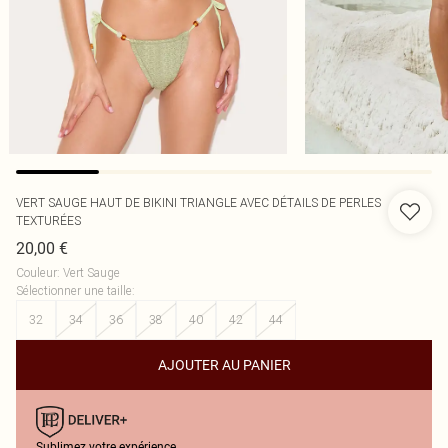
VERT SAUGE HAUT DE BIKINI TRIANGLE AVEC DÉTAILS DE PERLES
TEXTURÉES
20,00 €
Couleur
:
Vert Sauge
Sélectionner une taille
:
32
34
36
38
40
42
44
AJOUTER AU PANIER
Sublimez votre expérience