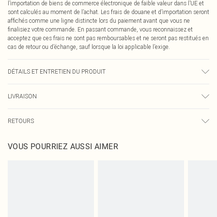
l’importation de biens de commerce électronique de faible valeur dans l’UE et
sont calculés au moment de l’achat. Les frais de douane et d’importation seront
affichés comme une ligne distincte lors du paiement avant que vous ne
finalisiez votre commande. En passant commande, vous reconnaissez et
acceptez que ces frais ne sont pas remboursables et ne seront pas restitués en
cas de retour ou d’échange, sauf lorsque la loi applicable l’exige.
DÉTAILS ET ENTRETIEN DU PRODUIT
98,0 % Polyester, 2,0 % Élasthanne Veuillez noter : en raison du tissu utilisé, la
LIVRAISON
couleur peut déteindre.
Livraison standard France
€2.99
RETOURS
Jusqu'à 7 jours ouvrables
Un problème survient ? Vous disposez de 21 jours à compter de la réception
Livraison express France
€9.99
VOUS POURRIEZ AUSSI AIMER
pour nous retourner un article.
Jusqu'à 2-3 jours ouvrables
Veuillez noter que nous ne pouvons pas rembourser les masques tendance, les
Livraison en Point Relais
€2.99
cosmétiques, les bijoux pour piercings, les jouets pour adultes, les maillots de
Jusqu'à 7 jours ouvrables
bain ou la lingerie si l'opercule d'hygiène est endommagé ou endommagé.
Les chaussures et/ou vêtements doivent être non portés, non lavés et porter
leurs étiquettes d'origine. Les chaussures doivent également être essayées en
intérieur. Les articles pour la maison, y compris le linge de lit, les matelas, les