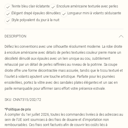
Teinte bleu clair éclatante
Encolure américaine texturée avec perles
Élégant drapé épaules dénudées
Longueur mini à volants séduisante
Style polyvalent du jour à la nuit
DESCRIPTION
Défiez les conventions avec une silhouette résolument moderne. La robe droite
à encolure américaine avec détails de perles texturées couleur pierre marie un
décolleté dénudé aux épaules avec un lien unique au cou, subtilement
rehaussé par un détail de perles raffinées au niveau de la poitrine. Sa coupe
droite offre une forme décontractée mais assurée, tandis que le tissu texturé et
l'ourlet à volants ajoutent une touche artistique. Parfaite pour les journées
ensoleillées, portez la vôtre avec des sandales plates élégantes et un sac en
paille remarquable pour affirmer sans effort votre présence estivale.
SKU:
CNN7315/202/72
*
Politique de prix
À compter du 1er juillet 2026, toutes les commandes livrées à des adresses au
sein de l’UE sont soumises à des frais de douane et d’importation non
remboursables. Ces frais sont facturés afin de couvrir les coûts liés à