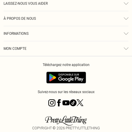
LAISSEZ-NOUS VOUS AIDER
Assistance
À PROPOS DE NOUS
Retours
À Notre Sujet
Guide Des Tailles
INFORMATIONS
PLT Réduction pour les étudiants
Livraison
Conditions Générales
Diversité
Royalty
MON COMPTE
Politique De Confidentialité
Klarna
Cookies
Informations Sur L’App PLT
Réduction étudiant - Student Beans
Téléchargez notre application
Historique
Suivez-nous sur les réseaux sociaux
COPYRIGHT ©
2026
PRETTYLITTLETHING