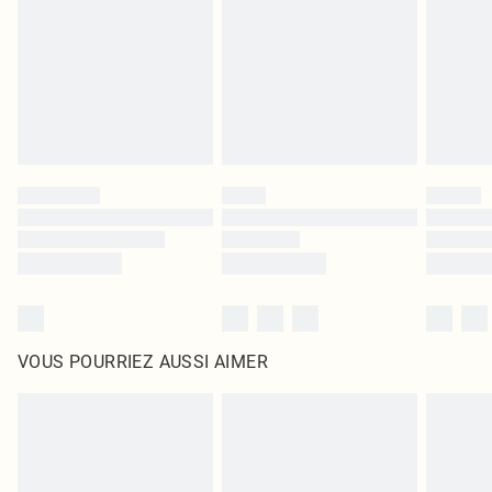
surmatelas et les oreillers, doivent être inutilisés et dans leur emballage
d'origine non ouvert. Ceci n'affecte pas vos droits statutaires.
Cliquez
ici
pour consulter l'intégralité de notre politique de retour.
VOUS POURRIEZ AUSSI AIMER