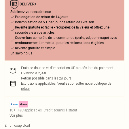
Sublimez votre expérience
Prolongation de retour de 14 jours
Indemnisation de 5 € par jour de retard de livraison
Revente gratuite et facile - récupérez de la valeur et offrez une
seconde vie à vos articles.
Couverture complète de la commande (perte, vol, dommage) avec
remboursement immédiat pour les réclamations éligibles
Revente gratuite et simple
En savoir plus
Frais de douane et d’importation UE ajoutés lors du paiement.
Livraison à 2,99€ !
Retour possible dans les 28 jours
Exclusions applicables.
Veuillez consulter notre
politique de
retour
18+, T&C applicables. Crédit soumis à statut
Voir plus
En un coup d’œil