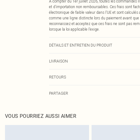
À compter du 1er juillet 2026, toutes les commandes li
et d’importation non remboursables. Ces frais sont fact
électronique de faible valeur dans l’UE et sont calculés
comme une ligne distincte lors du paiement avant que
reconnaissez et acceptez que ces frais ne sont pas rem
lorsque la loi applicable l’exige.
DÉTAILS ET ENTRETIEN DU PRODUIT
95,0 % Polyester, 5,0 % Élasthanne Veuillez noter : en ra
LIVRAISON
Livraison standard France
RETOURS
Jusqu'à 7 jours ouvrables
Un problème survient ? Vous disposez de 21 jours à com
Livraison express France
PARTAGER
Veuillez noter que nous ne pouvons pas rembourser les 
Jusqu'à 2-3 jours ouvrables
pour adultes, les maillots de bain ou la lingerie si l
Livraison en Point Relais
Les chaussures et/ou vêtements doivent être non portés,
Jusqu'à 7 jours ouvrables
également être essayées en intérieur. Les articles pour l
VOUS POURRIEZ AUSSI AIMER
oreillers, doivent être inutilisés et dans leur emballage 
Cliquez
ici
pour consulter l'intégralité de notre politique