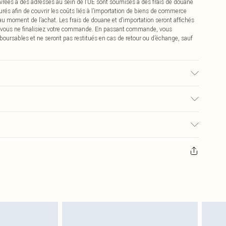
vrées à des adresses au sein de l’UE sont soumises à des frais de douane
urés afin de couvrir les coûts liés à l’importation de biens de commerce
 au moment de l’achat. Les frais de douane et d’importation seront affichés
 vous ne finalisiez votre commande. En passant commande, vous
boursables et ne seront pas restitués en cas de retour ou d’échange, sauf
ison du tissu utilisé, la couleur peut déteindre.
€2.99
pter de la réception pour nous retourner un article.
€9.99
masques tendance, les cosmétiques, les bijoux pour piercings, les jouets
'opercule d'hygiène est endommagé ou endommagé.
€2.99
 non lavés et porter leurs étiquettes d'origine. Les chaussures doivent
a maison, y compris le linge de lit, les matelas, les surmatelas et les
d'origine non ouvert. Ceci n'affecte pas vos droits statutaires.
 de retour.