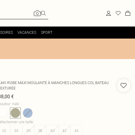
SOIRES
VACANCES
SPORT
KAKI ROBE MAXI MOULANTE À MANCHES LONGUES COL BATEAU
TEXTURÉE
38,00 €
ouleur
:
Kaki
électionner une taille
:
32
34
36
38
40
42
44