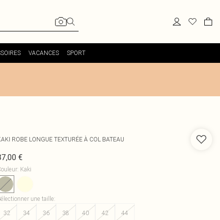
SOIRES
VACANCES
SPORT
KAKI ROBE LONGUE TEXTURÉE À COL BATEAU
37,00 €
ouleur
:
Kaki
électionner une taille
:
32
34
36
38
40
42
44