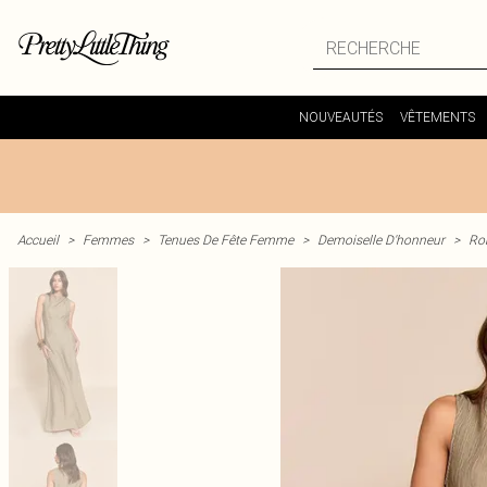
NOUVEAUTÉS
VÊTEMENTS
Accueil
>
Femmes
>
Tenues De Fête Femme
>
Demoiselle D'honneur
>
Ro