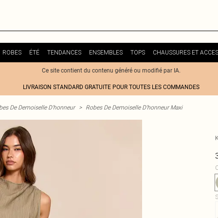
ROBES
ÉTÉ
TENDANCES
ENSEMBLES
TOPS
CHAUSSURES ET ACCES
Ce site contient du contenu généré ou modifié par IA.
LIVRAISON STANDARD GRATUITE POUR TOUTES LES COMMANDES
bes De Demoiselle D'honneur
>
Robes De Demoiselle D'honneur Maxi
C
S