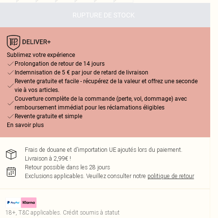
RUPTURE DE STOCK
Sublimez votre expérience
Prolongation de retour de 14 jours
Indemnisation de 5 € par jour de retard de livraison
Revente gratuite et facile - récupérez de la valeur et offrez une seconde
vie à vos articles.
Couverture complète de la commande (perte, vol, dommage) avec
remboursement immédiat pour les réclamations éligibles
Revente gratuite et simple
En savoir plus
Frais de douane et d’importation UE ajoutés lors du paiement.
Livraison à 2,99€ !
Retour possible dans les 28 jours
Exclusions applicables.
Veuillez consulter notre
politique de retour
18+, T&C applicables. Crédit soumis à statut