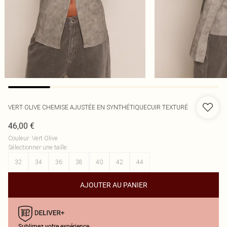
VERT OLIVE CHEMISE AJUSTÉE EN SYNTHÉTIQUECUIR TEXTURÉ
46,00 €
Couleur
:
Vert Olive
Sélectionner une taille
:
32
34
36
38
40
42
44
AJOUTER AU PANIER
Sublimez votre expérience