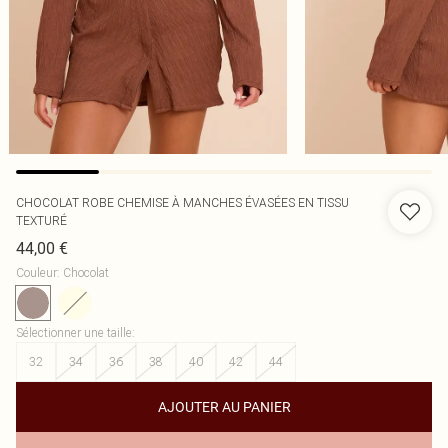
CHOCOLAT ROBE CHEMISE À MANCHES ÉVASÉES EN TISSU
TEXTURÉ
44,00 €
Couleur
:
Chocolat
Sélectionner une taille
:
32
34
36
38
40
42
44
AJOUTER AU PANIER