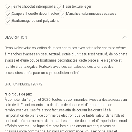
Teinte chocolat intemporelle
Tissu texturé léger
Coupe silhouette décontractée
Manches volumineuses évasées
Boutonnage devant polyvalent
DESCRIPTION
Renouvelez votre collection de robes chemises avec cette robe chemise crème
à manches évasées en tissu texturé. Dotée d'un tissu tissé texturé, de poignets
évasés et d'une coupe boutonnée décontractée, cette pièce allie élégance et
facilité à parts égales. Portez-la avec des sandales ou des talons et des
accessoires dorés pour un style quotidien raffiné.
SKU:
CNN3833/197/72
*
Politique de prix
À compter du 1er juillet 2026, toutes les commandes livrées à des adresses au
sein de l’UE sont soumises à des frais de douane et d’importation non
remboursables. Ces frais sont facturés afin de couvrir les coûts liés à
l’importation de biens de commerce électronique de faible valeur dans l’UE et
sont calculés au moment de l’achat. Les frais de douane et d’importation seront
affichés comme une ligne distincte lors du paiement avant que vous ne
finalisiez votre commande. En passant commande, vous reconnaissez et