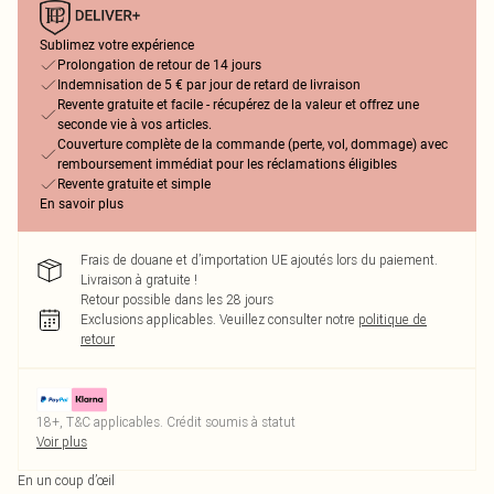
Sublimez votre expérience
Prolongation de retour de 14 jours
Indemnisation de 5 € par jour de retard de livraison
Revente gratuite et facile - récupérez de la valeur et offrez une
seconde vie à vos articles.
Couverture complète de la commande (perte, vol, dommage) avec
remboursement immédiat pour les réclamations éligibles
Revente gratuite et simple
En savoir plus
Frais de douane et d’importation UE ajoutés lors du paiement.
Livraison à gratuite !
Retour possible dans les 28 jours
Exclusions applicables.
Veuillez consulter notre
politique de
retour
18+, T&C applicables. Crédit soumis à statut
Voir plus
En un coup d’œil