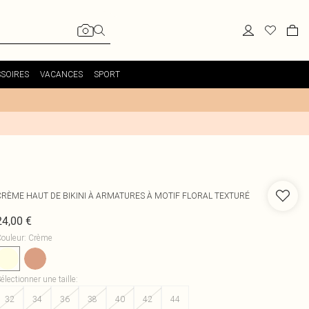
SOIRES
VACANCES
SPORT
CRÈME HAUT DE BIKINI À ARMATURES À MOTIF FLORAL TEXTURÉ
24,00 €
ouleur
:
Crème
électionner une taille
:
32
34
36
38
40
42
44