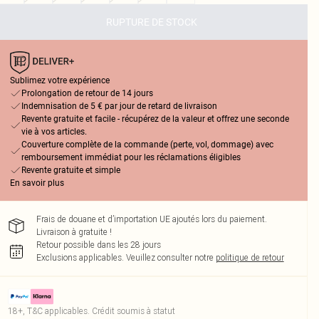
RUPTURE DE STOCK
Sublimez votre expérience
Prolongation de retour de 14 jours
Indemnisation de 5 € par jour de retard de livraison
Revente gratuite et facile - récupérez de la valeur et offrez une seconde
vie à vos articles.
Couverture complète de la commande (perte, vol, dommage) avec
remboursement immédiat pour les réclamations éligibles
Revente gratuite et simple
En savoir plus
Frais de douane et d’importation UE ajoutés lors du paiement.
Livraison à gratuite !
Retour possible dans les 28 jours
Exclusions applicables.
Veuillez consulter notre
politique de retour
18+, T&C applicables. Crédit soumis à statut