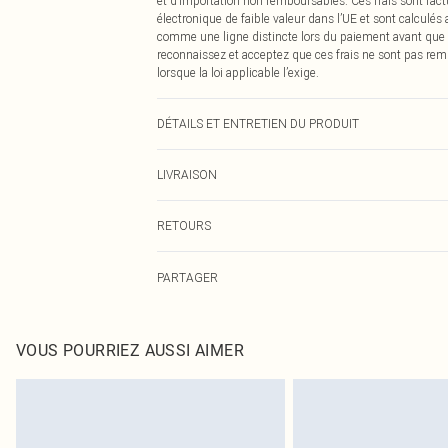
et d’importation non remboursables. Ces frais sont fact
électronique de faible valeur dans l’UE et sont calculés
comme une ligne distincte lors du paiement avant que
reconnaissez et acceptez que ces frais ne sont pas rem
lorsque la loi applicable l’exige.
DÉTAILS ET ENTRETIEN DU PRODUIT
85,0 % polyamide, 15,0 % élasthanne. Veuillez noter : en
LIVRAISON
Livraison standard France
RETOURS
Jusqu'à 7 jours ouvrables
Un problème survient ? Vous disposez de 21 jours à com
Livraison express France
PARTAGER
Veuillez noter que nous ne pouvons pas rembourser les 
Jusqu'à 2-3 jours ouvrables
pour adultes, les maillots de bain ou la lingerie si l
Livraison en Point Relais
Les chaussures et/ou vêtements doivent être non portés,
Jusqu'à 7 jours ouvrables
également être essayées en intérieur. Les articles pour l
VOUS POURRIEZ AUSSI AIMER
oreillers, doivent être inutilisés et dans leur emballage 
Cliquez
ici
pour consulter l'intégralité de notre politique