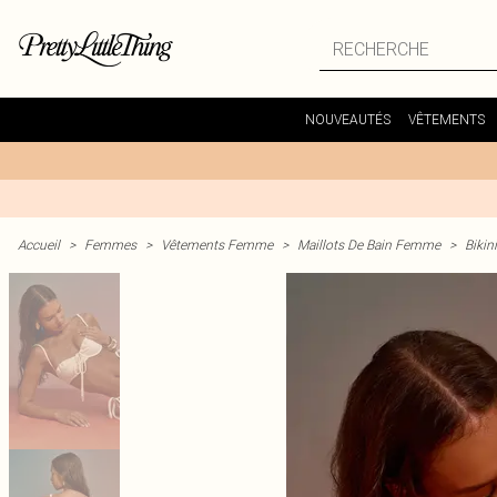
NOUVEAUTÉS
VÊTEMENTS
Accueil
>
Femmes
>
Vêtements Femme
>
Maillots De Bain Femme
>
Bikin