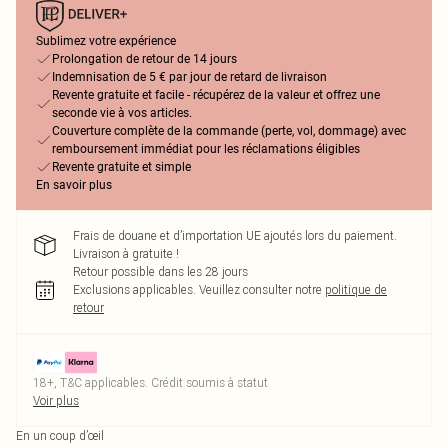
Sublimez votre expérience
Prolongation de retour de 14 jours
Indemnisation de 5 € par jour de retard de livraison
Revente gratuite et facile - récupérez de la valeur et offrez une
seconde vie à vos articles.
Couverture complète de la commande (perte, vol, dommage) avec
remboursement immédiat pour les réclamations éligibles
Revente gratuite et simple
En savoir plus
Frais de douane et d’importation UE ajoutés lors du paiement.
Livraison à gratuite !
Retour possible dans les 28 jours
Exclusions applicables.
Veuillez consulter notre
politique de
retour
18+, T&C applicables. Crédit soumis à statut
Voir plus
En un coup d’œil