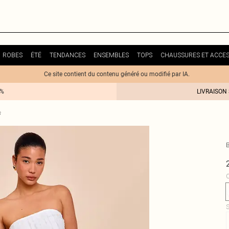
ROBES
ÉTÉ
TENDANCES
ENSEMBLES
TOPS
CHAUSSURES ET ACCES
Ce site contient du contenu généré ou modifié par IA.
0%
LIVRAISON
s
C
S