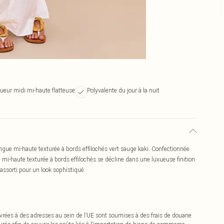
ueur midi mi-haute flatteuse
Polyvalente du jour à la nuit
ngue mi-haute texturée à bords effilochés vert sauge kaki. Confectionnée
mi-haute texturée à bords effilochés se décline dans une luxueuse finition
 assorti pour un look sophistiqué.
vrées à des adresses au sein de l’UE sont soumises à des frais de douane