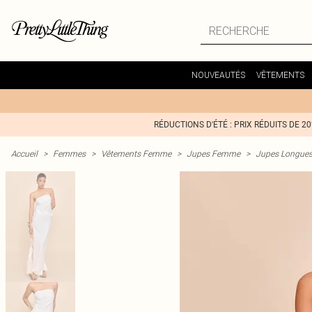
NOUVEAUTÉS
VÊTEMENTS
RÉDUCTIONS D'ÉTÉ : PRIX RÉDUITS DE 2
Accueil
>
Femmes
>
Vêtements Femme
>
Jupes Femme
>
Jupes Longue