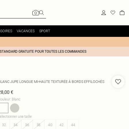
SOIRES
VACANCES
SPORT
 STANDARD GRATUITE POUR TOUTES LES COMMANDES
BLANC JUPE LONGUE MI-HAUTE TEXTURÉE À BORDS EFFILOCHÉS
28,00 €
ouleur
:
Blanc
électionner une taille
:
32
34
36
38
40
42
44