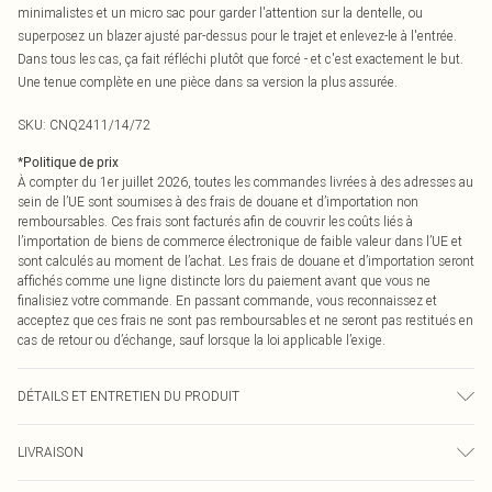
minimalistes et un micro sac pour garder l'attention sur la dentelle, ou
superposez un blazer ajusté par-dessus pour le trajet et enlevez-le à l'entrée.
Dans tous les cas, ça fait réfléchi plutôt que forcé - et c'est exactement le but.
Une tenue complète en une pièce dans sa version la plus assurée.
SKU:
CNQ2411/14/72
*
Politique de prix
À compter du 1er juillet 2026, toutes les commandes livrées à des adresses au
sein de l’UE sont soumises à des frais de douane et d’importation non
remboursables. Ces frais sont facturés afin de couvrir les coûts liés à
l’importation de biens de commerce électronique de faible valeur dans l’UE et
sont calculés au moment de l’achat. Les frais de douane et d’importation seront
affichés comme une ligne distincte lors du paiement avant que vous ne
finalisiez votre commande. En passant commande, vous reconnaissez et
acceptez que ces frais ne sont pas remboursables et ne seront pas restitués en
cas de retour ou d’échange, sauf lorsque la loi applicable l’exige.
DÉTAILS ET ENTRETIEN DU PRODUIT
95% Polyester, 5% Élasthanne Veuillez noter : en raison du tissu utilisé, la
LIVRAISON
couleur peut déteindre.