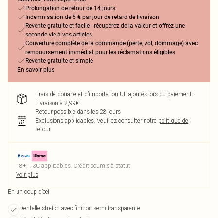
Prolongation de retour de 14 jours
Indemnisation de 5 € par jour de retard de livraison
Revente gratuite et facile - récupérez de la valeur et offrez une
seconde vie à vos articles.
Couverture complète de la commande (perte, vol, dommage) avec
remboursement immédiat pour les réclamations éligibles
Revente gratuite et simple
En savoir plus
Frais de douane et d’importation UE ajoutés lors du paiement.
Livraison à 2,99€ !
Retour possible dans les 28 jours
Exclusions applicables.
Veuillez consulter notre
politique de
retour
18+, T&C applicables. Crédit soumis à statut
Voir plus
En un coup d’œil
Dentelle stretch avec finition semi-transparente