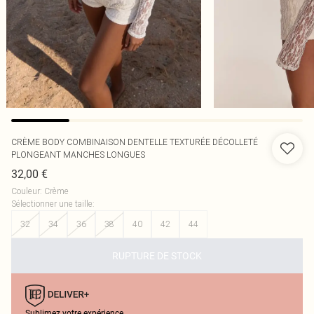
CRÈME BODY COMBINAISON DENTELLE TEXTURÉE DÉCOLLETÉ
PLONGEANT MANCHES LONGUES
32,00 €
Couleur
:
Crème
Sélectionner une taille
:
32
34
36
38
40
42
44
RUPTURE DE STOCK
Sublimez votre expérience