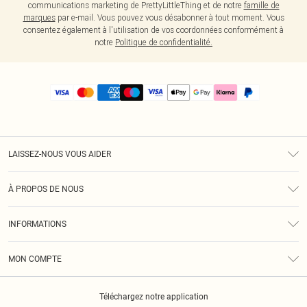
communications marketing de PrettyLittleThing et de notre
famille de
marques
par e-mail. Vous pouvez vous désabonner à tout moment. Vous
consentez également à l'utilisation de vos coordonnées conformément à
notre
Politique de confidentialité.
LAISSEZ-NOUS VOUS AIDER
Assistance
À PROPOS DE NOUS
Retours
À Notre Sujet
Guide Des Tailles
INFORMATIONS
PLT Réduction pour les étudiants
Livraison
Conditions Générales
Diversité
Royalty
MON COMPTE
Politique De Confidentialité
Klarna
Cookies
Informations Sur L’App PLT
Réduction étudiant - Student Beans
Téléchargez notre application
Historique