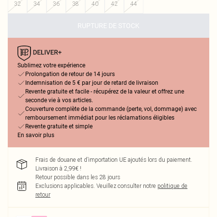
32
34
36
38
40
42
44
RUPTURE DE STOCK
Sublimez votre expérience
Prolongation de retour de 14 jours
Indemnisation de 5 € par jour de retard de livraison
Revente gratuite et facile - récupérez de la valeur et offrez une
seconde vie à vos articles.
Couverture complète de la commande (perte, vol, dommage) avec
remboursement immédiat pour les réclamations éligibles
Revente gratuite et simple
En savoir plus
Frais de douane et d’importation UE ajoutés lors du paiement.
Livraison à 2,99€ !
Retour possible dans les 28 jours
Exclusions applicables.
Veuillez consulter notre
politique de
retour