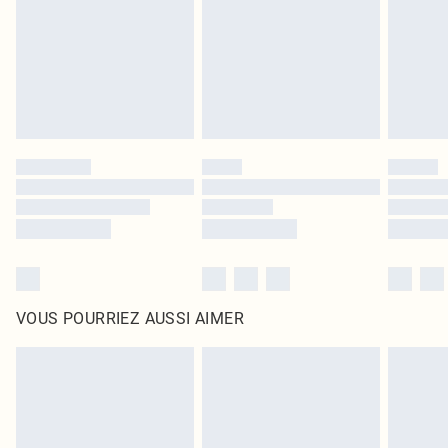
d'origine non ouvert. Ceci n'affecte pas vos droits statutaires.
Cliquez
ici
pour consulter l'intégralité de notre politique de retour.
VOUS POURRIEZ AUSSI AIMER