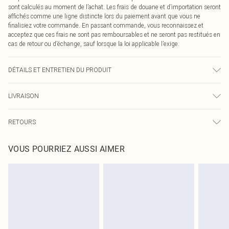
sont calculés au moment de l’achat. Les frais de douane et d’importation seront
affichés comme une ligne distincte lors du paiement avant que vous ne
finalisiez votre commande. En passant commande, vous reconnaissez et
acceptez que ces frais ne sont pas remboursables et ne seront pas restitués en
cas de retour ou d’échange, sauf lorsque la loi applicable l’exige.
DÉTAILS ET ENTRETIEN DU PRODUIT
100,0 % Polyester Veuillez noter : en raison du tissu utilisé, la couleur peut
LIVRAISON
déteindre.
Livraison standard France
€2.99
RETOURS
Jusqu'à 7 jours ouvrables
Un problème survient ? Vous disposez de 21 jours à compter de la réception
Livraison express France
€9.99
VOUS POURRIEZ AUSSI AIMER
pour nous retourner un article.
Jusqu'à 2-3 jours ouvrables
Veuillez noter que nous ne pouvons pas rembourser les masques tendance, les
Livraison en Point Relais
€2.99
cosmétiques, les bijoux pour piercings, les jouets pour adultes, les maillots de
Jusqu'à 7 jours ouvrables
bain ou la lingerie si l'opercule d'hygiène est endommagé ou endommagé.
Les chaussures et/ou vêtements doivent être non portés, non lavés et porter
leurs étiquettes d'origine. Les chaussures doivent également être essayées en
intérieur. Les articles pour la maison, y compris le linge de lit, les matelas, les
surmatelas et les oreillers, doivent être inutilisés et dans leur emballage