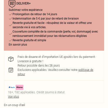
Sublimez votre expérience
Prolongation de retour de 14 jours
Indemnisation de 5 € par jour de retard de livraison
Revente gratuite et facile - récupérez de la valeur et offrez une
seconde vie à vos articles.
Couverture complète de la commande (perte, vol, dommage) avec
remboursement immédiat pour les réclamations éligibles
Revente gratuite et simple
En savoir plus
Frais de douane et d’importation UE ajoutés lors du paiement.
Livraison à gratuite !
Retour possible dans les 28 jours
Exclusions applicables.
Veuillez consulter notre
politique de
retour
18+, T&C applicables. Crédit soumis à statut
Voir plus
En un coup d’œil