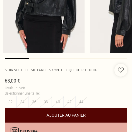
NOIR VESTE DE MOTARD EN SYNTHÉTIQUECUIR TEXTURÉ
63,00 €
Couleur
:
Noir
Sélectionner une taille
:
32
34
36
38
40
42
44
AJOUTER AU PANIER