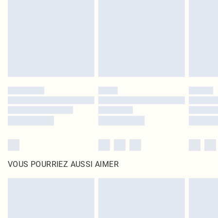
surmatelas et les oreillers, doivent être inutilisés et dans leur emballage
d'origine non ouvert. Ceci n'affecte pas vos droits statutaires.
Cliquez
ici
pour consulter l'intégralité de notre politique de retour.
VOUS POURRIEZ AUSSI AIMER