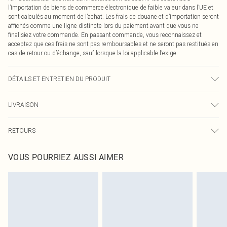
l’importation de biens de commerce électronique de faible valeur dans l’UE et
sont calculés au moment de l’achat. Les frais de douane et d’importation seront
affichés comme une ligne distincte lors du paiement avant que vous ne
finalisiez votre commande. En passant commande, vous reconnaissez et
acceptez que ces frais ne sont pas remboursables et ne seront pas restitués en
cas de retour ou d’échange, sauf lorsque la loi applicable l’exige.
DÉTAILS ET ENTRETIEN DU PRODUIT
100% Polyuréthane, 100% Polyester Veuillez noter : en raison du tissu utilisé, la
LIVRAISON
couleur peut déteindre.
Livraison standard France
€2.99
RETOURS
Jusqu'à 7 jours ouvrables
Un problème survient ? Vous disposez de 21 jours à compter de la réception
Livraison express France
€9.99
VOUS POURRIEZ AUSSI AIMER
pour nous retourner un article.
Jusqu'à 2-3 jours ouvrables
Veuillez noter que nous ne pouvons pas rembourser les masques tendance, les
Livraison en Point Relais
€2.99
cosmétiques, les bijoux pour piercings, les jouets pour adultes, les maillots de
Jusqu'à 7 jours ouvrables
bain ou la lingerie si l'opercule d'hygiène est endommagé ou endommagé.
Les chaussures et/ou vêtements doivent être non portés, non lavés et porter
leurs étiquettes d'origine. Les chaussures doivent également être essayées en
intérieur. Les articles pour la maison, y compris le linge de lit, les matelas, les