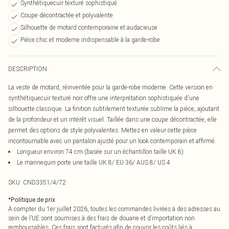
Synthétiquecuir texturé sophistiqué
Coupe décontractée et polyvalente
Silhouette de motard contemporaine et audacieuse
Pièce chic et moderne indispensable à la garde-robe
DESCRIPTION
La veste de motard, réinventée pour la garde-robe moderne. Cette version en
synthétiquecuir texturé noir offre une interprétation sophistiquée d'une
silhouette classique. La finition subtilement texturée sublime la pièce, ajoutant
de la profondeur et un intérêt visuel. Taillée dans une coupe décontractée, elle
permet des options de style polyvalentes. Mettez en valeur cette pièce
incontournable avec un pantalon ajusté pour un look contemporain et affirmé.
Longueur environ 74 cm (basée sur un échantillon taille UK 8)
Le mannequin porte une taille UK 8/ EU 36/ AUS 8/ US 4
SKU:
CND3351/4/72
*
Politique de prix
À compter du 1er juillet 2026, toutes les commandes livrées à des adresses au
sein de l’UE sont soumises à des frais de douane et d’importation non
remboursables. Ces frais sont facturés afin de couvrir les coûts liés à