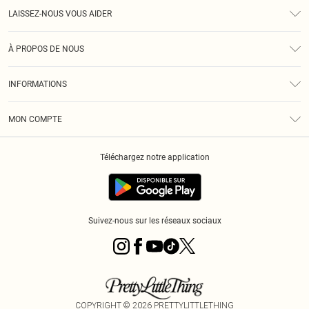
LAISSEZ-NOUS VOUS AIDER
Assistance
À PROPOS DE NOUS
Retours
À Notre Sujet
Guide Des Tailles
INFORMATIONS
PLT Réduction pour les étudiants
Livraison
Conditions Générales
Diversité
Royalty
MON COMPTE
Politique De Confidentialité
Klarna
Cookies
Informations Sur L’App PLT
Réduction étudiant - Student Beans
Téléchargez notre application
Historique
Suivez-nous sur les réseaux sociaux
COPYRIGHT ©
2026
PRETTYLITTLETHING