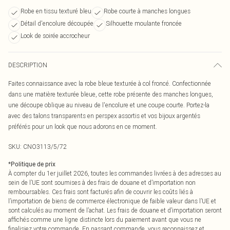
Robe en tissu texturé bleu
Robe courte à manches longues
Détail d'encolure découpée
Silhouette moulante froncée
Look de soirée accrocheur
DESCRIPTION
Faites connaissance avec la robe bleue texturée à col froncé. Confectionnée
dans une matière texturée bleue, cette robe présente des manches longues,
une découpe oblique au niveau de l'encolure et une coupe courte. Portez-la
avec des talons transparents en perspex assortis et vos bijoux argentés
préférés pour un look que nous adorons en ce moment.
SKU:
CNO3113/5/72
*
Politique de prix
À compter du 1er juillet 2026, toutes les commandes livrées à des adresses au
sein de l’UE sont soumises à des frais de douane et d’importation non
remboursables. Ces frais sont facturés afin de couvrir les coûts liés à
l’importation de biens de commerce électronique de faible valeur dans l’UE et
sont calculés au moment de l’achat. Les frais de douane et d’importation seront
affichés comme une ligne distincte lors du paiement avant que vous ne
finalisiez votre commande. En passant commande, vous reconnaissez et