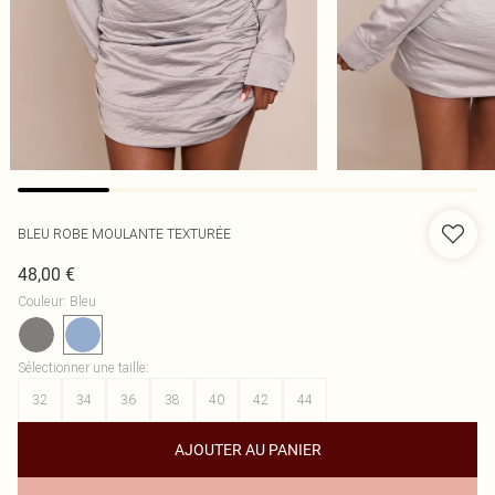
BLEU ROBE MOULANTE TEXTURÉE
48,00 €
Couleur
:
Bleu
Sélectionner une taille
:
32
34
36
38
40
42
44
AJOUTER AU PANIER