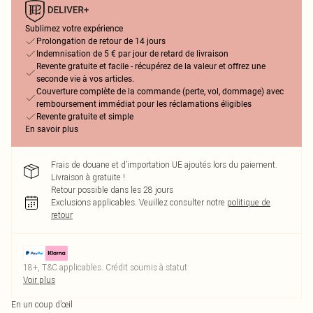
Sublimez votre expérience
Prolongation de retour de 14 jours
Indemnisation de 5 € par jour de retard de livraison
Revente gratuite et facile - récupérez de la valeur et offrez une
seconde vie à vos articles.
Couverture complète de la commande (perte, vol, dommage) avec
remboursement immédiat pour les réclamations éligibles
Revente gratuite et simple
En savoir plus
Frais de douane et d’importation UE ajoutés lors du paiement.
Livraison à gratuite !
Retour possible dans les 28 jours
Exclusions applicables.
Veuillez consulter notre
politique de
retour
18+, T&C applicables. Crédit soumis à statut
Voir plus
En un coup d’œil