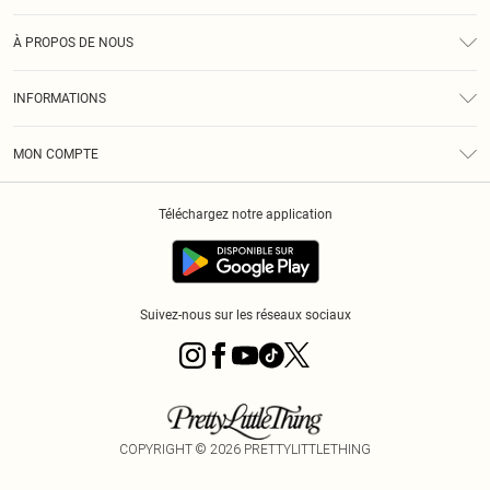
Assistance
À PROPOS DE NOUS
Retours
À Notre Sujet
Guide Des Tailles
INFORMATIONS
PLT Réduction pour les étudiants
Livraison
Conditions Générales
Diversité
Royalty
MON COMPTE
Politique De Confidentialité
Klarna
Cookies
Informations Sur L’App PLT
Réduction étudiant - Student Beans
Téléchargez notre application
Historique
Suivez-nous sur les réseaux sociaux
COPYRIGHT ©
2026
PRETTYLITTLETHING