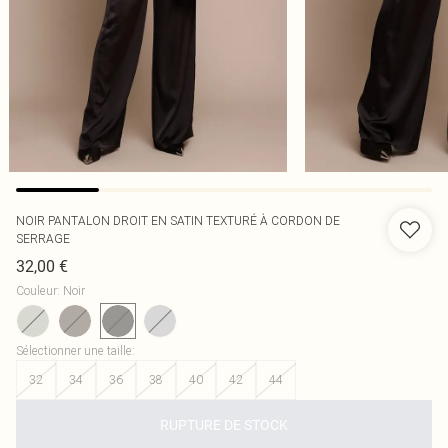
NOIR PANTALON DROIT EN SATIN TEXTURÉ À CORDON DE
SERRAGE
32,00 €
Couleur
:
Noir
Sélectionner une taille
:
32
34
36
38
40
42
44
RUPTURE DE STOCK