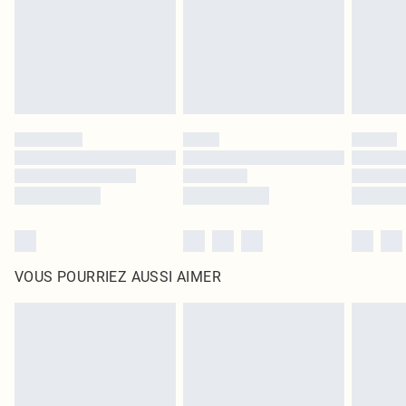
d'origine non ouvert. Ceci n'affecte pas vos droits statutaires.
Cliquez
ici
pour consulter l'intégralité de notre politique de retour.
VOUS POURRIEZ AUSSI AIMER