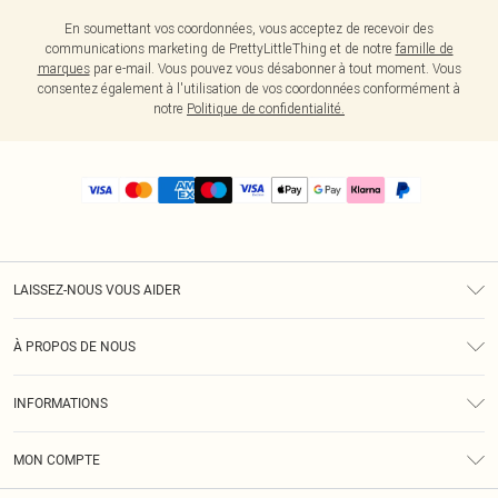
En soumettant vos coordonnées, vous acceptez de recevoir des
communications marketing de PrettyLittleThing et de notre
famille de
marques
par e-mail. Vous pouvez vous désabonner à tout moment. Vous
consentez également à l'utilisation de vos coordonnées conformément à
notre
Politique de confidentialité.
LAISSEZ-NOUS VOUS AIDER
Assistance
À PROPOS DE NOUS
Retours
À Notre Sujet
Guide Des Tailles
INFORMATIONS
PLT Réduction pour les étudiants
Livraison
Conditions Générales
Diversité
Royalty
MON COMPTE
Politique De Confidentialité
Klarna