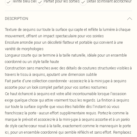
Teinte bleu ciel
Parfait pour les sorties
Détail scintillant accrocheur
DESCRIPTION
Texture de sequins sur toute la surface qui capte et reflète la lumière à chaque
mouvement, offrant un impact spectaculaire pour vos soirées
Encolure arrondie pour un décolleté flatteur et portable qui convient à une
variété de morphologies
Longueur courte qui se termine à la taille naturelle, idéale pour un ensemble
coordonné ou un style taille haute
Construction sans manches avec des détails de coutures structurées visibles à
travers le tissu à sequins, ajoutant une dimension subtile
Fait partie d'une collection coordonnée - associez-le à la mini-jupe à sequins
assortie pour un look complet parfait pour vos sorties nocturnes
Ce haut échancré à sequins est votre allié incontournable lorsque l'occasion
exige quelque chose qui attire vraiment tous les regards. La finition à sequins
sur toute la surface signifie que vous êtes habillée dès l'instant où vous
franchissez la porte - aucun effort supplémentaire requis. Portez-le comme la
marque le prévoit et associez-le à la mini-jupe à sequins assortie et à un paréo
de style cache-cœur noué à la taille, exactement comme le mannequin le porte
ici, pour un ensemble coordonné qui semble réfléchi et sans effort. Remplacez