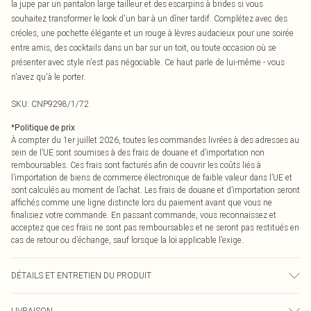
la jupe par un pantalon large tailleur et des escarpins à brides si vous
souhaitez transformer le look d'un bar à un dîner tardif. Complétez avec des
créoles, une pochette élégante et un rouge à lèvres audacieux pour une soirée
entre amis, des cocktails dans un bar sur un toit, ou toute occasion où se
présenter avec style n'est pas négociable. Ce haut parle de lui-même - vous
n'avez qu'à le porter.
SKU:
CNP9298/1/72
*
Politique de prix
À compter du 1er juillet 2026, toutes les commandes livrées à des adresses au
sein de l’UE sont soumises à des frais de douane et d’importation non
remboursables. Ces frais sont facturés afin de couvrir les coûts liés à
l’importation de biens de commerce électronique de faible valeur dans l’UE et
sont calculés au moment de l’achat. Les frais de douane et d’importation seront
affichés comme une ligne distincte lors du paiement avant que vous ne
finalisiez votre commande. En passant commande, vous reconnaissez et
acceptez que ces frais ne sont pas remboursables et ne seront pas restitués en
cas de retour ou d’échange, sauf lorsque la loi applicable l’exige.
DÉTAILS ET ENTRETIEN DU PRODUIT
100% Polyester Veuillez noter : en raison du tissu utilisé, la couleur peut
LIVRAISON