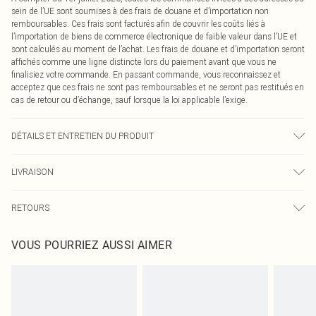
sein de l’UE sont soumises à des frais de douane et d’importation non
remboursables. Ces frais sont facturés afin de couvrir les coûts liés à
l’importation de biens de commerce électronique de faible valeur dans l’UE et
sont calculés au moment de l’achat. Les frais de douane et d’importation seront
affichés comme une ligne distincte lors du paiement avant que vous ne
finalisiez votre commande. En passant commande, vous reconnaissez et
acceptez que ces frais ne sont pas remboursables et ne seront pas restitués en
cas de retour ou d’échange, sauf lorsque la loi applicable l’exige.
DÉTAILS ET ENTRETIEN DU PRODUIT
100,0 % Polyester Veuillez noter : en raison du tissu utilisé, la couleur peut
LIVRAISON
déteindre.
Livraison standard France
0
RETOURS
Jusqu'à 7 jours ouvrables
Un problème survient ? Vous disposez de 21 jours à compter de la réception
Livraison express France
€7.99
VOUS POURRIEZ AUSSI AIMER
pour nous retourner un article.
Jusqu'à 2-3 jours ouvrables
Veuillez noter que nous ne pouvons pas rembourser les masques tendance, les
Livraison en Point Relais
€2.99
cosmétiques, les bijoux pour piercings, les jouets pour adultes, les maillots de
Jusqu'à 7 jours ouvrables
bain ou la lingerie si l'opercule d'hygiène est endommagé ou endommagé.
Les chaussures et/ou vêtements doivent être non portés, non lavés et porter