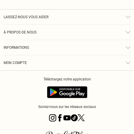
LAISSEZ-NOUS VOUS AIDER
Assistance
À PROPOS DE NOUS
Retours
À Notre Sujet
Guide Des Tailles
INFORMATIONS
PLT Réduction pour les étudiants
Livraison
Conditions Générales
Diversité
Royalty
MON COMPTE
Politique De Confidentialité
Klarna
Cookies
Informations Sur L’App PLT
Réduction étudiant - Student Beans
Téléchargez notre application
Historique
Suivez-nous sur les réseaux sociaux