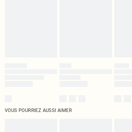
leurs étiquettes d'origine. Les chaussures doivent également être essayées en
intérieur. Les articles pour la maison, y compris le linge de lit, les matelas, les
surmatelas et les oreillers, doivent être inutilisés et dans leur emballage
d'origine non ouvert. Ceci n'affecte pas vos droits statutaires.
Cliquez
ici
pour consulter l'intégralité de notre politique de retour.
VOUS POURRIEZ AUSSI AIMER