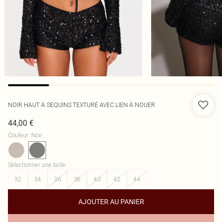
NOIR HAUT À SEQUINS TEXTURÉ AVEC LIEN À NOUER
44,00 €
Couleur
:
Noir
Sélectionner une taille
:
32
34
36
38
40
42
44
AJOUTER AU PANIER