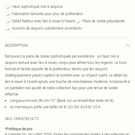
Haut sophistiqué noir à sequins
Fabrication texturée pour plus de profondeur
Détail flatteur avec lien à nouer à l'avant
Pièce de soirée polyvalente
Accents de sequins subtilement scintillants
DESCRIPTION
Découvrez la pièce de soirée sophistiquée par excellence : un haut noir à
sequins texturé avec lien à nouer, conçu pour attirer tous les regards. Le tissu
texturé et tactile apporte de la profondeur, tandis que les sequins
stratégiquement placés captent la lumière avec un impact subtil. Le détail du
lien à nouer à l'avant ajoute une touche de nonchalance moderne. Associez-le à
un pantalon noir ajusté de notre collection bas pour une tenue de soirée
réfléchie.
Longueur environ 38 cm/15" (Basé sur un échantillon taille UK 8)
Le mannequin porte une taille UK 8/ EU 36/ AUS 8/ US 4
SKU:
CNK6742/4/72
*
Politique de prix
À compter du 1er juillet 2026, toutes les commandes livrées à des adresses au