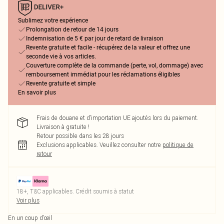
Sublimez votre expérience
Prolongation de retour de 14 jours
Indemnisation de 5 € par jour de retard de livraison
Revente gratuite et facile - récupérez de la valeur et offrez une
seconde vie à vos articles.
Couverture complète de la commande (perte, vol, dommage) avec
remboursement immédiat pour les réclamations éligibles
Revente gratuite et simple
En savoir plus
Frais de douane et d’importation UE ajoutés lors du paiement.
Livraison à gratuite !
Retour possible dans les 28 jours
Exclusions applicables.
Veuillez consulter notre
politique de
retour
18+, T&C applicables. Crédit soumis à statut
Voir plus
En un coup d’œil