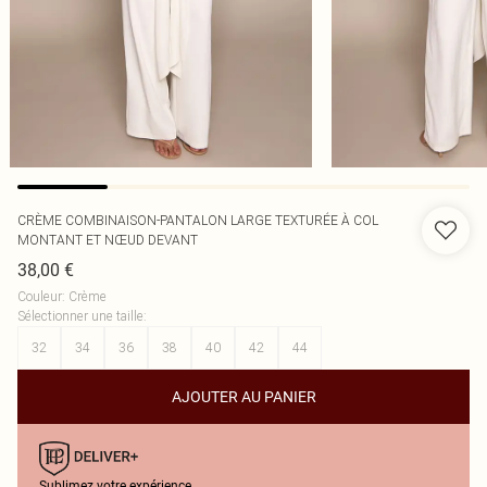
CRÈME COMBINAISON-PANTALON LARGE TEXTURÉE À COL
MONTANT ET NŒUD DEVANT
38,00 €
Couleur
:
Crème
Sélectionner une taille
:
32
34
36
38
40
42
44
AJOUTER AU PANIER
Sublimez votre expérience