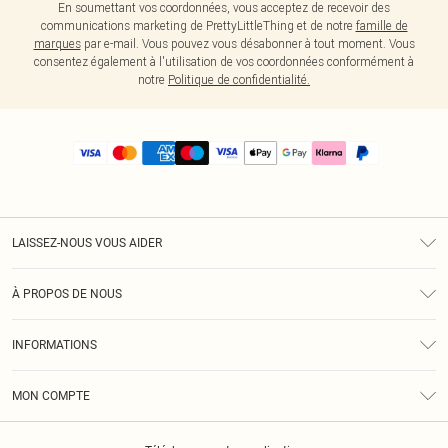
En soumettant vos coordonnées, vous acceptez de recevoir des
communications marketing de PrettyLittleThing et de notre
famille de
marques
par e-mail. Vous pouvez vous désabonner à tout moment. Vous
consentez également à l'utilisation de vos coordonnées conformément à
notre
Politique de confidentialité.
LAISSEZ-NOUS VOUS AIDER
Assistance
À PROPOS DE NOUS
Retours
À Notre Sujet
Guide Des Tailles
INFORMATIONS
PLT Réduction pour les étudiants
Livraison
Conditions Générales
Diversité
Royalty
MON COMPTE
Politique De Confidentialité
Klarna
Cookies
Informations Sur L’App PLT
Réduction étudiant - Student Beans