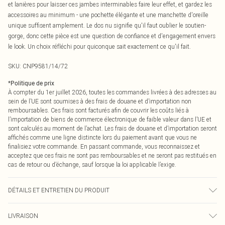
et lanières pour laisser ces jambes interminables faire leur effet, et gardez les
accessoires au minimum - une pochette élégante et une manchette d'oreille
unique suffisent amplement. Le dos nu signifie qu'il faut oublier le soutien-
gorge, donc cette pièce est une question de confiance et d'engagement envers
le look. Un choix réfléchi pour quiconque sait exactement ce qu'il fait.
SKU:
CNP9581/14/72
*
Politique de prix
À compter du 1er juillet 2026, toutes les commandes livrées à des adresses au
sein de l’UE sont soumises à des frais de douane et d’importation non
remboursables. Ces frais sont facturés afin de couvrir les coûts liés à
l’importation de biens de commerce électronique de faible valeur dans l’UE et
sont calculés au moment de l’achat. Les frais de douane et d’importation seront
affichés comme une ligne distincte lors du paiement avant que vous ne
finalisiez votre commande. En passant commande, vous reconnaissez et
acceptez que ces frais ne sont pas remboursables et ne seront pas restitués en
cas de retour ou d’échange, sauf lorsque la loi applicable l’exige.
DÉTAILS ET ENTRETIEN DU PRODUIT
95% Polyester, 5% Élasthanne Veuillez noter : en raison du tissu utilisé, la
LIVRAISON
couleur peut déteindre.