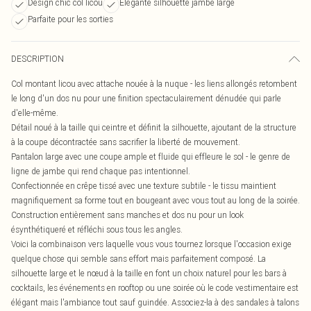
Design chic col licou
Élégante silhouette jambe large
Parfaite pour les sorties
DESCRIPTION
Col montant licou avec attache nouée à la nuque - les liens allongés retombent
le long d'un dos nu pour une finition spectaculairement dénudée qui parle
d'elle-même.
Détail noué à la taille qui ceintre et définit la silhouette, ajoutant de la structure
à la coupe décontractée sans sacrifier la liberté de mouvement.
Pantalon large avec une coupe ample et fluide qui effleure le sol - le genre de
ligne de jambe qui rend chaque pas intentionnel.
Confectionnée en crêpe tissé avec une texture subtile - le tissu maintient
magnifiquement sa forme tout en bougeant avec vous tout au long de la soirée.
Construction entièrement sans manches et dos nu pour un look
ésynthétiqueré et réfléchi sous tous les angles.
Voici la combinaison vers laquelle vous vous tournez lorsque l'occasion exige
quelque chose qui semble sans effort mais parfaitement composé. La
silhouette large et le nœud à la taille en font un choix naturel pour les bars à
cocktails, les événements en rooftop ou une soirée où le code vestimentaire est
élégant mais l'ambiance tout sauf guindée. Associez-la à des sandales à talons