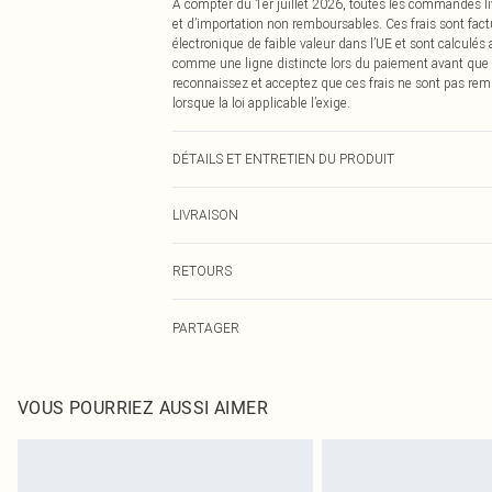
À compter du 1er juillet 2026, toutes les commandes li
et d’importation non remboursables. Ces frais sont fact
électronique de faible valeur dans l’UE et sont calculés
comme une ligne distincte lors du paiement avant que
reconnaissez et acceptez que ces frais ne sont pas rem
lorsque la loi applicable l’exige.
DÉTAILS ET ENTRETIEN DU PRODUIT
85,0 % Viscose, 15,0 % Lin Veuillez noter : en raison du 
LIVRAISON
Livraison standard France
RETOURS
Jusqu'à 7 jours ouvrables
Un problème survient ? Vous disposez de 21 jours à com
Livraison express France
PARTAGER
Veuillez noter que nous ne pouvons pas rembourser les 
Jusqu'à 2-3 jours ouvrables
pour adultes, les maillots de bain ou la lingerie si l
Livraison en Point Relais
Les chaussures et/ou vêtements doivent être non portés,
Jusqu'à 7 jours ouvrables
également être essayées en intérieur. Les articles pour l
VOUS POURRIEZ AUSSI AIMER
oreillers, doivent être inutilisés et dans leur emballage 
Cliquez
ici
pour consulter l'intégralité de notre politique