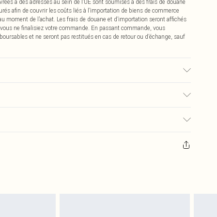
vrées à des adresses au sein de l’UE sont soumises à des frais de douane
urés afin de couvrir les coûts liés à l’importation de biens de commerce
 au moment de l’achat. Les frais de douane et d’importation seront affichés
 vous ne finalisiez votre commande. En passant commande, vous
boursables et ne seront pas restitués en cas de retour ou d’échange, sauf
tissu utilisé, des transferts de couleur peuvent se produire.
€2.99
pter de la réception pour nous retourner un article.
€9.99
masques tendance, les cosmétiques, les bijoux pour piercings, les jouets
'opercule d'hygiène est endommagé ou endommagé.
€2.99
 non lavés et porter leurs étiquettes d'origine. Les chaussures doivent
a maison, y compris le linge de lit, les matelas, les surmatelas et les
d'origine non ouvert. Ceci n'affecte pas vos droits statutaires.
 de retour.