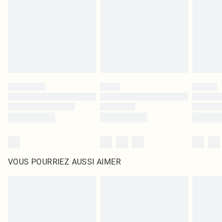
surmatelas et les oreillers, doivent être inutilisés et dans leur emballage
d'origine non ouvert. Ceci n'affecte pas vos droits statutaires.
Cliquez
ici
pour consulter l'intégralité de notre politique de retour.
VOUS POURRIEZ AUSSI AIMER