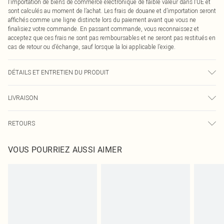
l’importation de biens de commerce électronique de faible valeur dans l’UE et
sont calculés au moment de l’achat. Les frais de douane et d’importation seront
affichés comme une ligne distincte lors du paiement avant que vous ne
finalisiez votre commande. En passant commande, vous reconnaissez et
acceptez que ces frais ne sont pas remboursables et ne seront pas restitués en
cas de retour ou d’échange, sauf lorsque la loi applicable l’exige.
DÉTAILS ET ENTRETIEN DU PRODUIT
100,0% Polyester Veuillez noter : en raison du tissu utilisé, des transferts de
LIVRAISON
couleur peuvent se produire.
Livraison standard France
0
RETOURS
Jusqu'à 7 jours ouvrables
Un problème survient ? Vous disposez de 21 jours à compter de la réception
Livraison express France
€7.99
VOUS POURRIEZ AUSSI AIMER
pour nous retourner un article.
Jusqu'à 2-3 jours ouvrables
Veuillez noter que nous ne pouvons pas rembourser les masques tendance, les
Livraison en Point Relais
€2.99
cosmétiques, les bijoux pour piercings, les jouets pour adultes, les maillots de
Jusqu'à 7 jours ouvrables
bain ou la lingerie si l'opercule d'hygiène est endommagé ou endommagé.
Les chaussures et/ou vêtements doivent être non portés, non lavés et porter
leurs étiquettes d'origine. Les chaussures doivent également être essayées en
intérieur. Les articles pour la maison, y compris le linge de lit, les matelas, les