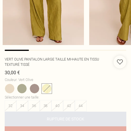
VERT OLIVE PANTALON LARGE TAILLE MI-HAUTE EN TISSU
TEXTURÉ TISSÉ
30,00 €
Couleur
:
Vert Olive
Sélectionner une taille
:
32
34
36
38
40
42
44
RUPTURE DE STOCK