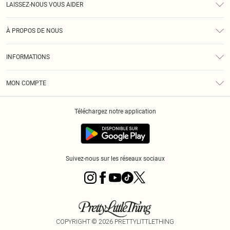
LAISSEZ-NOUS VOUS AIDER
Assistance
À PROPOS DE NOUS
Retours
À Notre Sujet
Guide Des Tailles
INFORMATIONS
PLT Réduction pour les étudiants
Livraison
Conditions Générales
Diversité
Royalty
MON COMPTE
Politique De Confidentialité
Klarna
Cookies
Informations Sur L’App PLT
Réduction étudiant - Student Beans
Téléchargez notre application
Historique
Suivez-nous sur les réseaux sociaux
COPYRIGHT ©
2026
PRETTYLITTLETHING