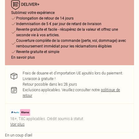
Sublimez votre expérience
Prolongation de retour de 14 jours
Indemnisation de 5 € par jour de retard de livraison
Revente gratuite et facile - récupérez de la valeur et offrez une
seconde vie à vos articles.
Couverture complète de la commande (perte, vol, dommage) avec
remboursement immédiat pour les réclamations éligibles
Revente gratuite et simple
En savoir plus
Frais de douane et d’importation UE ajoutés lors du paiement.
Livraison à gratuite !
Retour possible dans les 28 jours
Exclusions applicables.
Veuillez consulter notre
politique de
retour
18+, T&C applicables. Crédit soumis à statut
Voir plus
En un coup d’œil