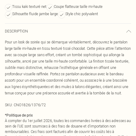
Tissu kaki texturé net
Coupe flatteuse taille mi-haute
Silhouette fluide jambe large
Style chic polyvalent
DESCRIPTION
Pour un look de soirée qui se démarque véritablement, découvrez le pantalon
large taille mi-haute en tissu texturé tissé chocolat. Cette pièce attire l'attention
avec sa coupe large sans effort, créant un tombé sophistiqué qui allonge la
silhouette, ancré par une taille mi-haute confortable. La finition tissée texturée,
subtile mais distinctive, rehausse l'esthétique générale en offrant une
profondeur visuelle raffinée. Portez ce pantalon audacieux avec le bandeau
assorti pour un ensemble coordonné cohérent, ou associez-le à une brassière
aux lignes ésynthétiquerées et des mules à talons élégantes, créant ainsi une
tenue conçue pour une présence assurée et avertie à la tombée de la nuit.
SKU:
CNO1826/1376/72
*
Politique de prix
À compter du 1er juillet 2026, toutes les commandes livrées à des adresses au
sein de l’UE sont soumises à des frais de douane et d’importation non
remboursables. Ces frais sont facturés afin de couvrir les coûts liés à