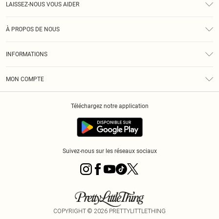
LAISSEZ-NOUS VOUS AIDER
Assistance
À PROPOS DE NOUS
Retours
À Notre Sujet
Guide Des Tailles
INFORMATIONS
PLT Réduction pour les étudiants
Livraison
Conditions Générales
Diversité
Royalty
MON COMPTE
Politique De Confidentialité
Klarna
Cookies
Informations Sur L’App PLT
Réduction étudiant - Student Beans
Téléchargez notre application
Historique
Suivez-nous sur les réseaux sociaux
COPYRIGHT ©
2026
PRETTYLITTLETHING