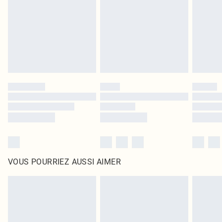
surmatelas et les oreillers, doivent être inutilisés et dans leur emballage
d'origine non ouvert. Ceci n'affecte pas vos droits statutaires.
Cliquez
ici
pour consulter l'intégralité de notre politique de retour.
VOUS POURRIEZ AUSSI AIMER