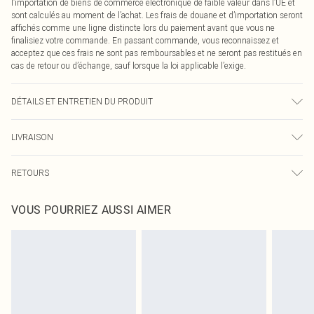
l’importation de biens de commerce électronique de faible valeur dans l’UE et
sont calculés au moment de l’achat. Les frais de douane et d’importation seront
affichés comme une ligne distincte lors du paiement avant que vous ne
finalisiez votre commande. En passant commande, vous reconnaissez et
acceptez que ces frais ne sont pas remboursables et ne seront pas restitués en
cas de retour ou d’échange, sauf lorsque la loi applicable l’exige.
DÉTAILS ET ENTRETIEN DU PRODUIT
85,0 % Polyamide, 15,0 % Élasthanne Veuillez noter : en raison du tissu utilisé,
LIVRAISON
la couleur peut déteindre.
Livraison standard France
0
RETOURS
Jusqu'à 7 jours ouvrables
Un problème survient ? Vous disposez de 21 jours à compter de la réception
Livraison express France
€7.99
VOUS POURRIEZ AUSSI AIMER
pour nous retourner un article.
Jusqu'à 2-3 jours ouvrables
Veuillez noter que nous ne pouvons pas rembourser les masques tendance, les
Livraison en Point Relais
€2.99
cosmétiques, les bijoux pour piercings, les jouets pour adultes, les maillots de
Jusqu'à 7 jours ouvrables
bain ou la lingerie si l'opercule d'hygiène est endommagé ou endommagé.
Les chaussures et/ou vêtements doivent être non portés, non lavés et porter
leurs étiquettes d'origine. Les chaussures doivent également être essayées en
intérieur. Les articles pour la maison, y compris le linge de lit, les matelas, les