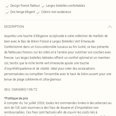
Design froncé flatteur
Larges bretelles confortables
Dos tanga élégant
Coloris noir audacieux
DESCRIPTION
Apportez une touche d'élégance sculpturale à votre collection de maillots de
bain avec le Bas de Bikini Froncé à Larges Bretelles Vert Émeraude.
Confectionné dans un tissu extensible luxueux au fini lustré, ce bas présente
de flatteuses fronces sur les côtés et à l'arrière pour sublimer vos courbes avec
finesse. Les larges bretelles latérales offrent un confort optimal et un maintien
sûr, tandis que la riche teinte vert émeraude ajoute une touche
d'osynthétiquelence et de vitalité. Idéal pour créer des associations
personnalisées ou compléter l'ensemble avec le haut de bikini assorti pour une
tenue de plage cohérente et ultra-glamour.
SKU:
CNN3693/139/72
*
Politique de prix
À compter du 1er juillet 2026, toutes les commandes livrées à des adresses au
sein de l’UE sont soumises à des frais de douane et d’importation non
remboursables. Ces frais sont facturés afin de couvrir les coûts liés à