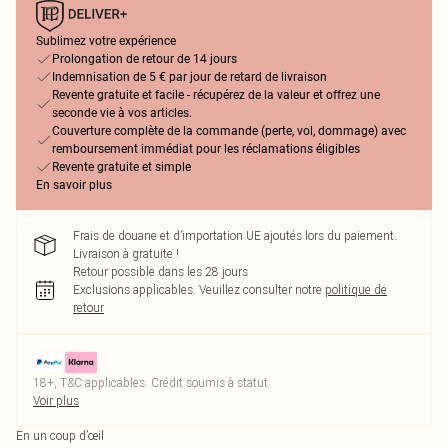
Sublimez votre expérience
Prolongation de retour de 14 jours
Indemnisation de 5 € par jour de retard de livraison
Revente gratuite et facile - récupérez de la valeur et offrez une
seconde vie à vos articles.
Couverture complète de la commande (perte, vol, dommage) avec
remboursement immédiat pour les réclamations éligibles
Revente gratuite et simple
En savoir plus
Frais de douane et d’importation UE ajoutés lors du paiement.
Livraison à gratuite !
Retour possible dans les 28 jours
Exclusions applicables.
Veuillez consulter notre
politique de
retour
18+, T&C applicables. Crédit soumis à statut
Voir plus
En un coup d’œil