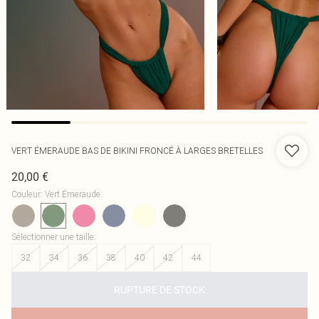
VERT ÉMERAUDE BAS DE BIKINI FRONCÉ À LARGES BRETELLES
20,00 €
Couleur
:
Vert Émeraude
Sélectionner une taille
:
32
34
36
38
40
42
44
RUPTURE DE STOCK