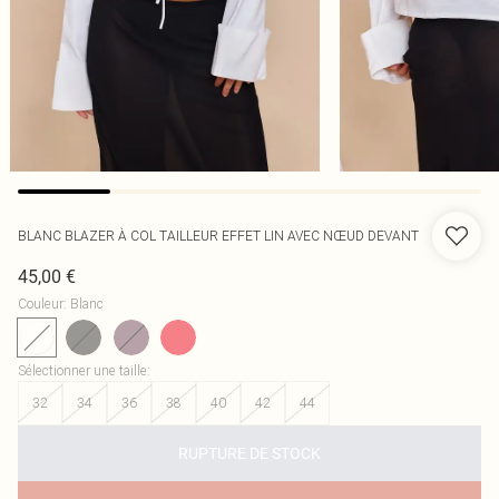
BLANC BLAZER À COL TAILLEUR EFFET LIN AVEC NŒUD DEVANT
45,00 €
Couleur
:
Blanc
Sélectionner une taille
:
32
34
36
38
40
42
44
RUPTURE DE STOCK