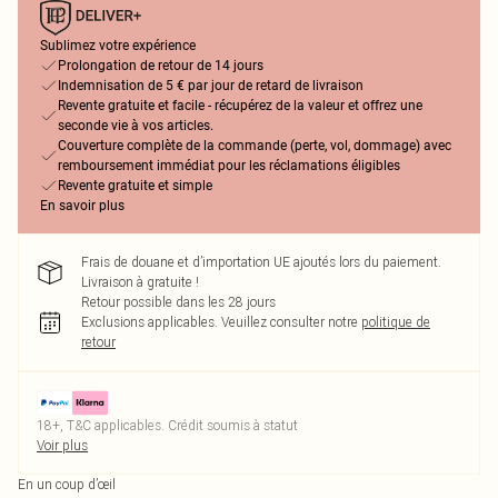
Sublimez votre expérience
Prolongation de retour de 14 jours
Indemnisation de 5 € par jour de retard de livraison
Revente gratuite et facile - récupérez de la valeur et offrez une
seconde vie à vos articles.
Couverture complète de la commande (perte, vol, dommage) avec
remboursement immédiat pour les réclamations éligibles
Revente gratuite et simple
En savoir plus
Frais de douane et d’importation UE ajoutés lors du paiement.
Livraison à gratuite !
Retour possible dans les 28 jours
Exclusions applicables.
Veuillez consulter notre
politique de
retour
18+, T&C applicables. Crédit soumis à statut
Voir plus
En un coup d’œil