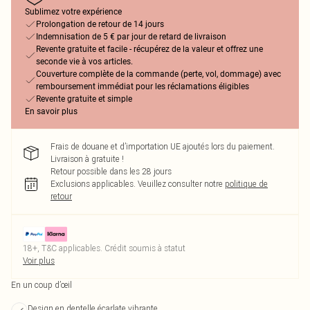
Sublimez votre expérience
Prolongation de retour de 14 jours
Indemnisation de 5 € par jour de retard de livraison
Revente gratuite et facile - récupérez de la valeur et offrez une
seconde vie à vos articles.
Couverture complète de la commande (perte, vol, dommage) avec
remboursement immédiat pour les réclamations éligibles
Revente gratuite et simple
En savoir plus
Frais de douane et d’importation UE ajoutés lors du paiement.
Livraison à gratuite !
Retour possible dans les 28 jours
Exclusions applicables.
Veuillez consulter notre
politique de
retour
18+, T&C applicables. Crédit soumis à statut
Voir plus
En un coup d’œil
Design en dentelle écarlate vibrante