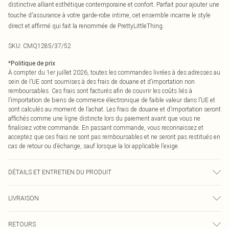
distinctive alliant esthétique contemporaine et confort. Parfait pour ajouter une
touche d'assurance à votre garde-robe intime, cet ensemble incarne le style
direct et affirmé qui fait la renommée de PrettyLittleThing.
SKU:
CMQ1285/37/52
*
Politique de prix
À compter du 1er juillet 2026, toutes les commandes livrées à des adresses au
sein de l’UE sont soumises à des frais de douane et d’importation non
remboursables. Ces frais sont facturés afin de couvrir les coûts liés à
l’importation de biens de commerce électronique de faible valeur dans l’UE et
sont calculés au moment de l’achat. Les frais de douane et d’importation seront
affichés comme une ligne distincte lors du paiement avant que vous ne
finalisiez votre commande. En passant commande, vous reconnaissez et
acceptez que ces frais ne sont pas remboursables et ne seront pas restitués en
cas de retour ou d’échange, sauf lorsque la loi applicable l’exige.
DÉTAILS ET ENTRETIEN DU PRODUIT
92% Polyamide, 8% Élasthanne Veuillez noter : en raison du tissu utilisé, la
LIVRAISON
couleur peut déteindre.
Livraison standard France
0
RETOURS