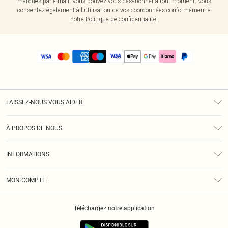
marques
par e-mail. Vous pouvez vous désabonner à tout moment. Vous
consentez également à l'utilisation de vos coordonnées conformément à
notre
Politique de confidentialité.
LAISSEZ-NOUS VOUS AIDER
Assistance
À PROPOS DE NOUS
Retours
À Notre Sujet
Guide Des Tailles
INFORMATIONS
PLT Réduction pour les étudiants
Livraison
Conditions Générales
Diversité
Royalty
MON COMPTE
Politique De Confidentialité
Klarna
Cookies
Informations Sur L’App PLT
Réduction étudiant - Student Beans
Téléchargez notre application
Historique