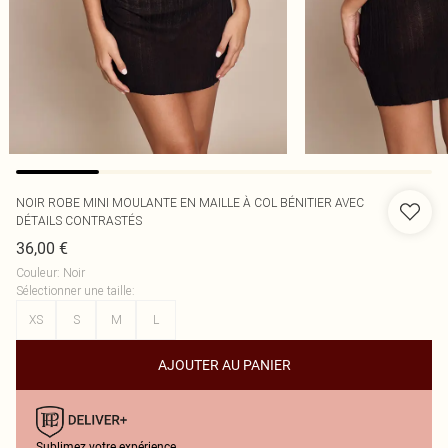
NOIR ROBE MINI MOULANTE EN MAILLE À COL BÉNITIER AVEC
DÉTAILS CONTRASTÉS
36,00 €
Couleur
:
Noir
Sélectionner une taille
:
XS
S
M
L
AJOUTER AU PANIER
Sublimez votre expérience