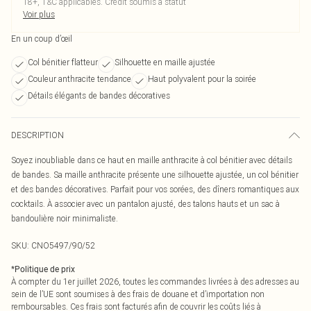
18+, T&C applicables. Crédit soumis à statut
Voir plus
En un coup d’œil
Col bénitier flatteur
Silhouette en maille ajustée
Couleur anthracite tendance
Haut polyvalent pour la soirée
Détails élégants de bandes décoratives
DESCRIPTION
Soyez inoubliable dans ce haut en maille anthracite à col bénitier avec détails
de bandes. Sa maille anthracite présente une silhouette ajustée, un col bénitier
et des bandes décoratives. Parfait pour vos sorées, des dîners romantiques aux
cocktails. À associer avec un pantalon ajusté, des talons hauts et un sac à
bandoulière noir minimaliste.
SKU:
CNO5497/90/52
*
Politique de prix
À compter du 1er juillet 2026, toutes les commandes livrées à des adresses au
sein de l’UE sont soumises à des frais de douane et d’importation non
remboursables. Ces frais sont facturés afin de couvrir les coûts liés à