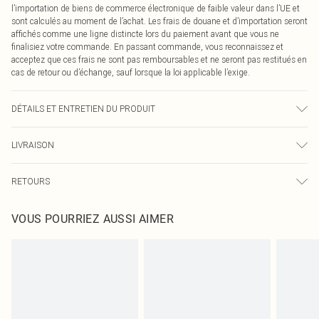
l’importation de biens de commerce électronique de faible valeur dans l’UE et
sont calculés au moment de l’achat. Les frais de douane et d’importation seront
affichés comme une ligne distincte lors du paiement avant que vous ne
finalisiez votre commande. En passant commande, vous reconnaissez et
acceptez que ces frais ne sont pas remboursables et ne seront pas restitués en
cas de retour ou d’échange, sauf lorsque la loi applicable l’exige.
DÉTAILS ET ENTRETIEN DU PRODUIT
100,0 % Polyester Veuillez noter : en raison du tissu utilisé, la couleur peut
LIVRAISON
déteindre.
Livraison standard France
0
RETOURS
Jusqu'à 7 jours ouvrables
Un problème survient ? Vous disposez de 21 jours à compter de la réception
Livraison express France
€7.99
VOUS POURRIEZ AUSSI AIMER
pour nous retourner un article.
Jusqu'à 2-3 jours ouvrables
Veuillez noter que nous ne pouvons pas rembourser les masques tendance, les
Livraison en Point Relais
€2.99
cosmétiques, les bijoux pour piercings, les jouets pour adultes, les maillots de
Jusqu'à 7 jours ouvrables
bain ou la lingerie si l'opercule d'hygiène est endommagé ou endommagé.
Les chaussures et/ou vêtements doivent être non portés, non lavés et porter
leurs étiquettes d'origine. Les chaussures doivent également être essayées en
intérieur. Les articles pour la maison, y compris le linge de lit, les matelas, les