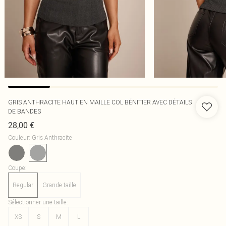
GRIS ANTHRACITE HAUT EN MAILLE COL BÉNITIER AVEC DÉTAILS
DE BANDES
28,00 €
Couleur
:
Gris Anthracite
Coupe
:
Regular
Grande taille
Sélectionner une taille
:
XS
S
M
L