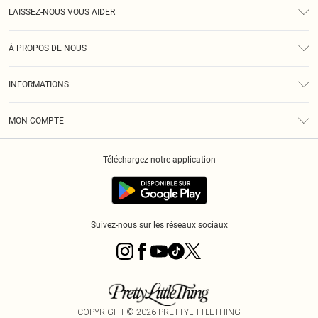
LAISSEZ-NOUS VOUS AIDER
Assistance
À PROPOS DE NOUS
Retours
À Notre Sujet
Guide Des Tailles
INFORMATIONS
PLT Réduction pour les étudiants
Livraison
Conditions Générales
Diversité
Royalty
MON COMPTE
Politique De Confidentialité
Klarna
Cookies
Informations Sur L’App PLT
Réduction étudiant - Student Beans
Téléchargez notre application
Historique
Suivez-nous sur les réseaux sociaux
COPYRIGHT ©
2026
PRETTYLITTLETHING