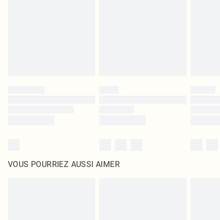
surmatelas et les oreillers, doivent être inutilisés et dans leur emballage
d'origine non ouvert. Ceci n'affecte pas vos droits statutaires.
Cliquez
ici
pour consulter l'intégralité de notre politique de retour.
VOUS POURRIEZ AUSSI AIMER