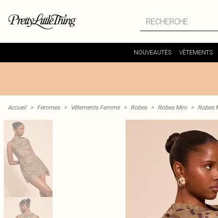
NOUVEAUTÉS
VÊTEMENTS
Accueil
>
Femmes
>
Vêtements Femme
>
Robes
>
Robes Mini
>
Robes M