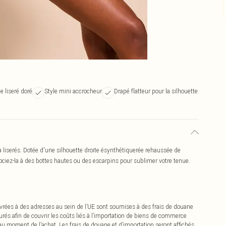
e liseré doré
Style mini accrocheur
Drapé flatteur pour la silhouette
à liserés. Dotée d'une silhouette droite ésynthétiquerée rehaussée de
sociez-la à des bottes hautes ou des escarpins pour sublimer votre tenue.
vrées à des adresses au sein de l’UE sont soumises à des frais de douane
urés afin de couvrir les coûts liés à l’importation de biens de commerce
 au moment de l’achat. Les frais de douane et d’importation seront affichés