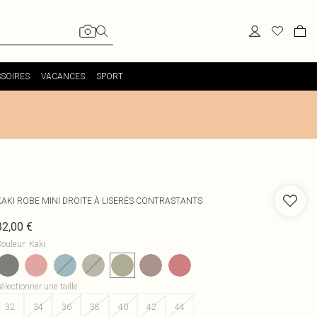
SOIRES
VACANCES
SPORT
KAKI ROBE MINI DROITE À LISERÉS CONTRASTANTS
32,00 €
ouleur
:
Kaki
électionner une taille
:
32
34
36
38
40
42
44