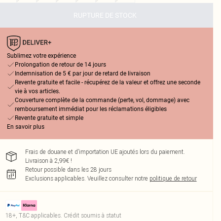
RUPTURE DE STOCK
Sublimez votre expérience
Prolongation de retour de 14 jours
Indemnisation de 5 € par jour de retard de livraison
Revente gratuite et facile - récupérez de la valeur et offrez une seconde
vie à vos articles.
Couverture complète de la commande (perte, vol, dommage) avec
remboursement immédiat pour les réclamations éligibles
Revente gratuite et simple
En savoir plus
Frais de douane et d’importation UE ajoutés lors du paiement.
Livraison à 2,99€ !
Retour possible dans les 28 jours
Exclusions applicables.
Veuillez consulter notre
politique de retour
18+, T&C applicables. Crédit soumis à statut