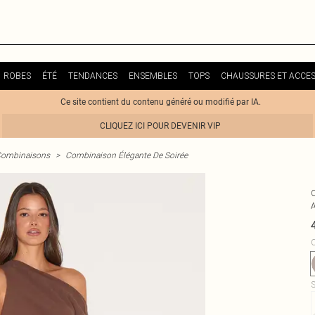
ROBES
ÉTÉ
TENDANCES
ENSEMBLES
TOPS
CHAUSSURES ET ACCES
Ce site contient du contenu généré ou modifié par IA.
CLIQUEZ ICI POUR DEVENIR VIP
ombinaisons
>
Combinaison Élégante De Soirée
C
S