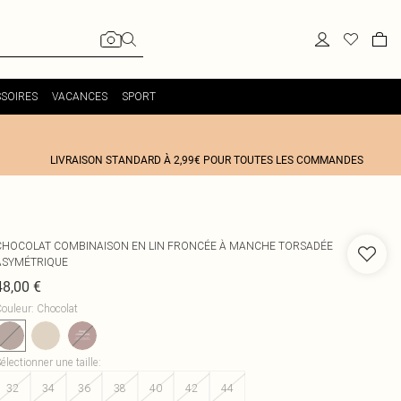
SOIRES
VACANCES
SPORT
LIVRAISON STANDARD À 2,99€ POUR TOUTES LES COMMANDES
CHOCOLAT COMBINAISON EN LIN FRONCÉE À MANCHE TORSADÉE
ASYMÉTRIQUE
48,00 €
ouleur
:
Chocolat
électionner une taille
:
32
34
36
38
40
42
44