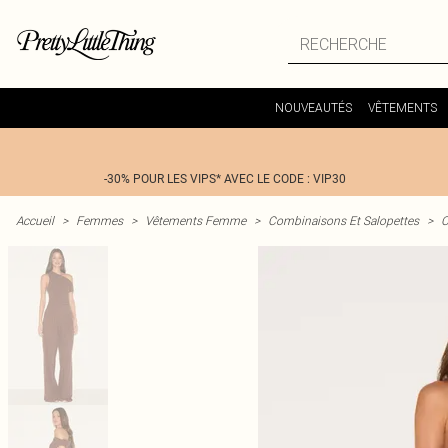
NOUVEAUTÉS
VÊTEMENTS
-30% POUR LES VIPS* AVEC LE CODE : VIP30
Accueil
>
Femmes
>
Vêtements Femme
>
Combinaisons Et Salopettes
>
C