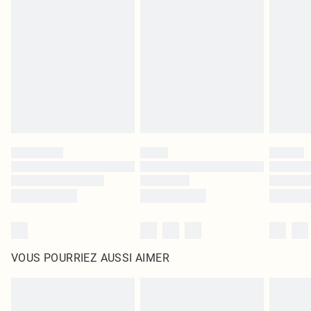
leurs étiquettes d'origine. Les chaussures doivent également être essayées en
intérieur. Les articles pour la maison, y compris le linge de lit, les matelas, les
surmatelas et les oreillers, doivent être inutilisés et dans leur emballage
d'origine non ouvert. Ceci n'affecte pas vos droits statutaires.
Cliquez
ici
pour consulter l'intégralité de notre politique de retour.
VOUS POURRIEZ AUSSI AIMER