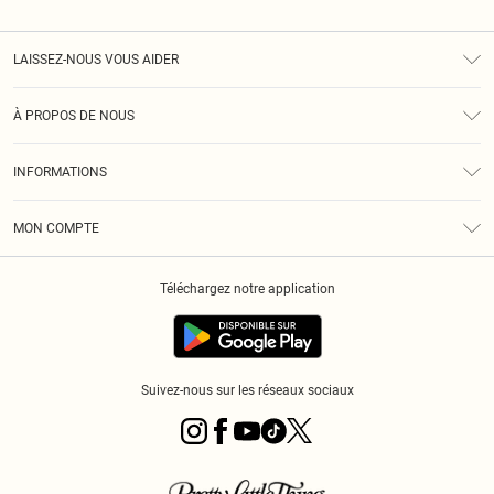
LAISSEZ-NOUS VOUS AIDER
Assistance
À PROPOS DE NOUS
Retours
À Notre Sujet
Guide Des Tailles
INFORMATIONS
PLT Réduction pour les étudiants
Livraison
Conditions Générales
Diversité
Royalty
MON COMPTE
Politique De Confidentialité
Klarna
Cookies
Informations Sur L’App PLT
Réduction étudiant - Student Beans
Téléchargez notre application
Historique
Suivez-nous sur les réseaux sociaux