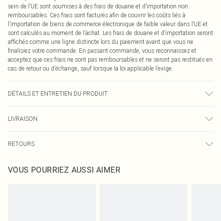
sein de l’UE sont soumises à des frais de douane et d’importation non
remboursables. Ces frais sont facturés afin de couvrir les coûts liés à
l’importation de biens de commerce électronique de faible valeur dans l’UE et
sont calculés au moment de l’achat. Les frais de douane et d’importation seront
affichés comme une ligne distincte lors du paiement avant que vous ne
finalisiez votre commande. En passant commande, vous reconnaissez et
acceptez que ces frais ne sont pas remboursables et ne seront pas restitués en
cas de retour ou d’échange, sauf lorsque la loi applicable l’exige.
DÉTAILS ET ENTRETIEN DU PRODUIT
100.0% SYNTHÉTIQUE Veuillez noter : en raison du tissu utilisé, la couleur
LIVRAISON
peut déteindre.
Livraison standard France
0
RETOURS
Jusqu'à 7 jours ouvrables
Un problème survient ? Vous disposez de 21 jours à compter de la réception
Livraison express France
€7.99
VOUS POURRIEZ AUSSI AIMER
pour nous retourner un article.
Jusqu'à 2-3 jours ouvrables
Veuillez noter que nous ne pouvons pas rembourser les masques tendance, les
Livraison en Point Relais
€2.99
cosmétiques, les bijoux pour piercings, les jouets pour adultes, les maillots de
Jusqu'à 7 jours ouvrables
bain ou la lingerie si l'opercule d'hygiène est endommagé ou endommagé.
Les chaussures et/ou vêtements doivent être non portés, non lavés et porter