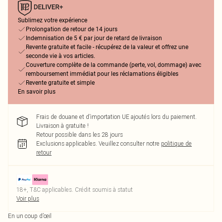
Sublimez votre expérience
Prolongation de retour de 14 jours
Indemnisation de 5 € par jour de retard de livraison
Revente gratuite et facile - récupérez de la valeur et offrez une
seconde vie à vos articles.
Couverture complète de la commande (perte, vol, dommage) avec
remboursement immédiat pour les réclamations éligibles
Revente gratuite et simple
En savoir plus
Frais de douane et d’importation UE ajoutés lors du paiement.
Livraison à gratuite !
Retour possible dans les 28 jours
Exclusions applicables.
Veuillez consulter notre
politique de
retour
18+, T&C applicables. Crédit soumis à statut
Voir plus
En un coup d’œil