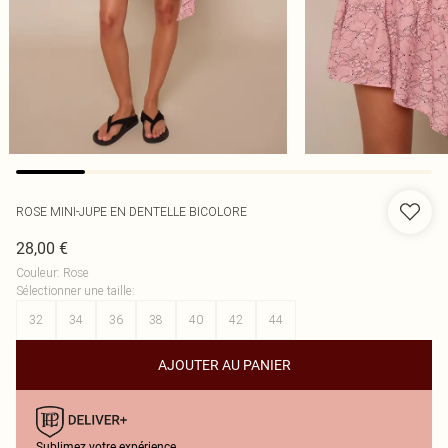
ROSE MINI-JUPE EN DENTELLE BICOLORE
28,00 €
Couleur
:
Rose
Sélectionner une taille
:
32
34
36
38
40
42
44
AJOUTER AU PANIER
Sublimez votre expérience