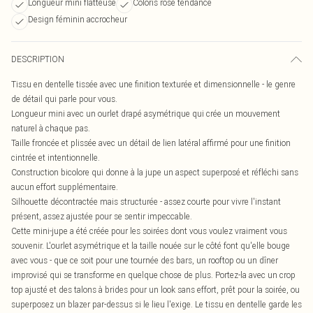
Longueur mini flatteuse
Coloris rose tendance
Design féminin accrocheur
DESCRIPTION
Tissu en dentelle tissée avec une finition texturée et dimensionnelle - le genre
de détail qui parle pour vous.
Longueur mini avec un ourlet drapé asymétrique qui crée un mouvement
naturel à chaque pas.
Taille froncée et plissée avec un détail de lien latéral affirmé pour une finition
cintrée et intentionnelle.
Construction bicolore qui donne à la jupe un aspect superposé et réfléchi sans
aucun effort supplémentaire.
Silhouette décontractée mais structurée - assez courte pour vivre l'instant
présent, assez ajustée pour se sentir impeccable.
Cette mini-jupe a été créée pour les soirées dont vous voulez vraiment vous
souvenir. L'ourlet asymétrique et la taille nouée sur le côté font qu'elle bouge
avec vous - que ce soit pour une tournée des bars, un rooftop ou un dîner
improvisé qui se transforme en quelque chose de plus. Portez-la avec un crop
top ajusté et des talons à brides pour un look sans effort, prêt pour la soirée, ou
superposez un blazer par-dessus si le lieu l'exige. Le tissu en dentelle garde les