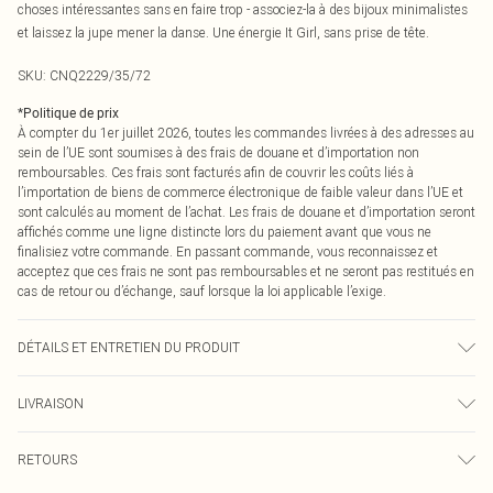
choses intéressantes sans en faire trop - associez-la à des bijoux minimalistes
et laissez la jupe mener la danse. Une énergie It Girl, sans prise de tête.
SKU:
CNQ2229/35/72
*
Politique de prix
À compter du 1er juillet 2026, toutes les commandes livrées à des adresses au
sein de l’UE sont soumises à des frais de douane et d’importation non
remboursables. Ces frais sont facturés afin de couvrir les coûts liés à
l’importation de biens de commerce électronique de faible valeur dans l’UE et
sont calculés au moment de l’achat. Les frais de douane et d’importation seront
affichés comme une ligne distincte lors du paiement avant que vous ne
finalisiez votre commande. En passant commande, vous reconnaissez et
acceptez que ces frais ne sont pas remboursables et ne seront pas restitués en
cas de retour ou d’échange, sauf lorsque la loi applicable l’exige.
DÉTAILS ET ENTRETIEN DU PRODUIT
100% Polyester Veuillez noter : en raison du tissu utilisé, des transferts de
LIVRAISON
couleur peuvent se produire.
Livraison standard France
0
RETOURS
Jusqu'à 7 jours ouvrables