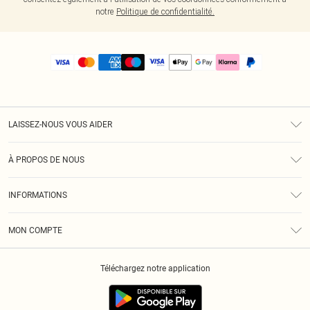
notre
Politique de confidentialité.
LAISSEZ-NOUS VOUS AIDER
Assistance
À PROPOS DE NOUS
Retours
À Notre Sujet
Guide Des Tailles
INFORMATIONS
PLT Réduction pour les étudiants
Livraison
Conditions Générales
Diversité
Royalty
MON COMPTE
Politique De Confidentialité
Klarna
Cookies
Informations Sur L’App PLT
Réduction étudiant - Student Beans
Téléchargez notre application
Historique