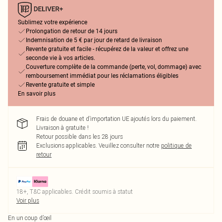
Sublimez votre expérience
Prolongation de retour de 14 jours
Indemnisation de 5 € par jour de retard de livraison
Revente gratuite et facile - récupérez de la valeur et offrez une
seconde vie à vos articles.
Couverture complète de la commande (perte, vol, dommage) avec
remboursement immédiat pour les réclamations éligibles
Revente gratuite et simple
En savoir plus
Frais de douane et d’importation UE ajoutés lors du paiement.
Livraison à gratuite !
Retour possible dans les 28 jours
Exclusions applicables.
Veuillez consulter notre
politique de
retour
18+, T&C applicables. Crédit soumis à statut
Voir plus
En un coup d’œil