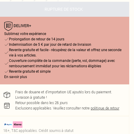
RUPTURE DE STOCK
Sublimez votre expérience
Prolongation de retour de 14 jours
Indemnisation de 5 € par jour de retard de livraison
Revente gratuite et facile - récupérez de la valeur et offrez une seconde
vie à vos articles.
Couverture complète de la commande (perte, vol, dommage) avec
remboursement immédiat pour les réclamations éligibles
Revente gratuite et simple
En savoir plus
Frais de douane et d’importation UE ajoutés lors du paiement.
Livraison à gratuite !
Retour possible dans les 28 jours
Exclusions applicables.
Veuillez consulter notre
politique de retour
18+, T&C applicables. Crédit soumis à statut