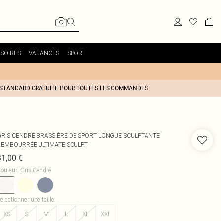
SOIRES
VACANCES
SPORT
 STANDARD GRATUITE POUR TOUTES LES COMMANDES
GRIS CENDRÉ BRASSIÈRE DE SPORT LONGUE SCULPTANTE
REMBOURRÉE ULTIMATE SCULPT
31,00 €
ouleur
:
Gris Cendré
électionner une taille
:
XS
S
M
L
XL
XXL