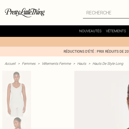
NOUVEAUTÉS
VÊTEMENTS
RÉDUCTIONS D'ÉTÉ : PRIX RÉDUITS DE 2
Accueil
>
Femmes
>
Vêtements Femme
>
Hauts
>
Hauts De Style Long