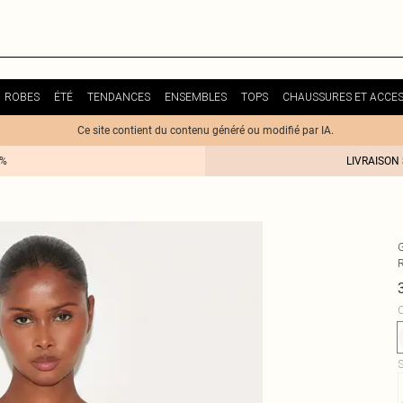
ROBES
ÉTÉ
TENDANCES
ENSEMBLES
TOPS
CHAUSSURES ET ACCES
Ce site contient du contenu généré ou modifié par IA.
0%
LIVRAISON
C
S