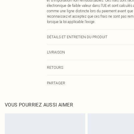
et d’importation non remboursables. Ces frais sont fact
électronique de faible valeur dans l’UE et sont calculés
comme une ligne distincte lors du paiement avant que
reconnaissez et acceptez que ces frais ne sont pas rem
lorsque la loi applicable l’exige.
DÉTAILS ET ENTRETIEN DU PRODUIT
75,0 % polyamide, 25,0 % élasthanne. Veuillez noter : en
LIVRAISON
Livraison standard France
RETOURS
Jusqu'à 7 jours ouvrables
Un problème survient ? Vous disposez de 21 jours à com
Livraison express France
PARTAGER
Veuillez noter que nous ne pouvons pas rembourser les 
Jusqu'à 2-3 jours ouvrables
pour adultes, les maillots de bain ou la lingerie si l
Livraison en Point Relais
Les chaussures et/ou vêtements doivent être non portés,
Jusqu'à 7 jours ouvrables
également être essayées en intérieur. Les articles pour l
VOUS POURRIEZ AUSSI AIMER
oreillers, doivent être inutilisés et dans leur emballage 
Cliquez
ici
pour consulter l'intégralité de notre politique