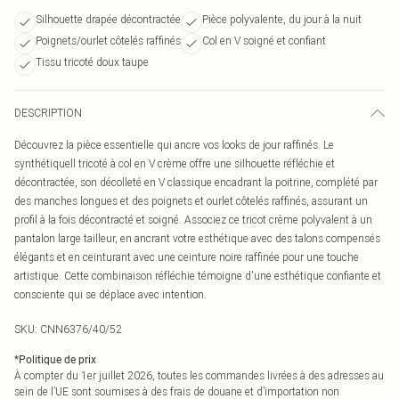
Silhouette drapée décontractée
Pièce polyvalente, du jour à la nuit
Poignets/ourlet côtelés raffinés
Col en V soigné et confiant
Tissu tricoté doux taupe
DESCRIPTION
Découvrez la pièce essentielle qui ancre vos looks de jour raffinés. Le
synthétiquell tricoté à col en V crème offre une silhouette réfléchie et
décontractée, son décolleté en V classique encadrant la poitrine, complété par
des manches longues et des poignets et ourlet côtelés raffinés, assurant un
profil à la fois décontracté et soigné. Associez ce tricot crème polyvalent à un
pantalon large tailleur, en ancrant votre esthétique avec des talons compensés
élégants et en ceinturant avec une ceinture noire raffinée pour une touche
artistique. Cette combinaison réfléchie témoigne d'une esthétique confiante et
consciente qui se déplace avec intention.
SKU:
CNN6376/40/52
*
Politique de prix
À compter du 1er juillet 2026, toutes les commandes livrées à des adresses au
sein de l’UE sont soumises à des frais de douane et d’importation non