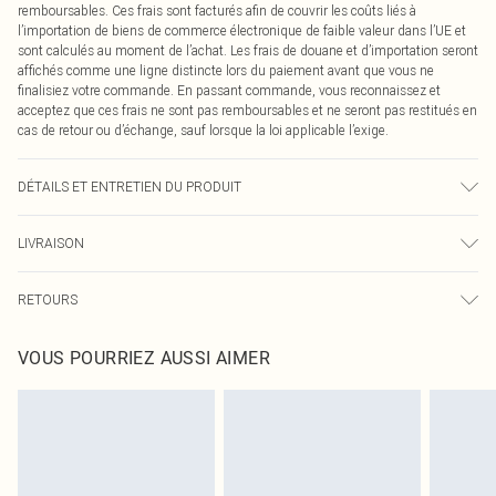
remboursables. Ces frais sont facturés afin de couvrir les coûts liés à
l’importation de biens de commerce électronique de faible valeur dans l’UE et
sont calculés au moment de l’achat. Les frais de douane et d’importation seront
affichés comme une ligne distincte lors du paiement avant que vous ne
finalisiez votre commande. En passant commande, vous reconnaissez et
acceptez que ces frais ne sont pas remboursables et ne seront pas restitués en
cas de retour ou d’échange, sauf lorsque la loi applicable l’exige.
DÉTAILS ET ENTRETIEN DU PRODUIT
58,0 % polyester, 18,0 % acrylique, 15,0 % nylon, 6,0 % laine, 3,0 % élasthanne.
LIVRAISON
Veuillez noter : en raison du tissu utilisé, la couleur peut déteindre.
Livraison standard France
0
RETOURS
Jusqu'à 7 jours ouvrables
Un problème survient ? Vous disposez de 21 jours à compter de la réception
Livraison express France
€7.99
VOUS POURRIEZ AUSSI AIMER
pour nous retourner un article.
Jusqu'à 2-3 jours ouvrables
Veuillez noter que nous ne pouvons pas rembourser les masques tendance, les
Livraison en Point Relais
€2.99
cosmétiques, les bijoux pour piercings, les jouets pour adultes, les maillots de
Jusqu'à 7 jours ouvrables
bain ou la lingerie si l'opercule d'hygiène est endommagé ou endommagé.
Les chaussures et/ou vêtements doivent être non portés, non lavés et porter
leurs étiquettes d'origine. Les chaussures doivent également être essayées en