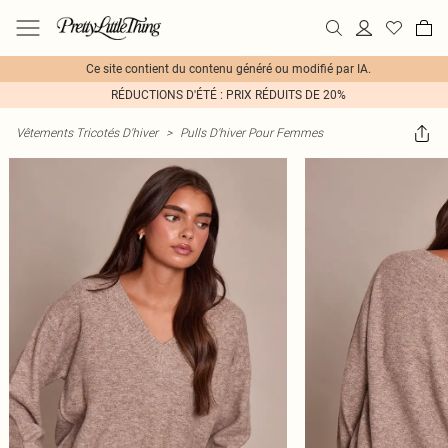
Ce site contient du contenu généré ou modifié par IA.
RÉDUCTIONS D'ÉTÉ : PRIX RÉDUITS DE 20%
Vêtements Tricotés D'hiver
>
Pulls D'hiver Pour Femmes