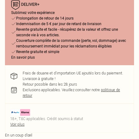
Sublimez votre expérience
Prolongation de retour de 14 jours
Indemnisation de 5 € par jour de retard de livraison
Revente gratuite et facile - récupérez de la valeur et offrez une
seconde vie à vos articles.
Couverture complète de la commande (perte, vol, dommage) avec
remboursement immédiat pour les réclamations éligibles
Revente gratuite et simple
En savoir plus
Frais de douane et d’importation UE ajoutés lors du paiement.
Livraison à gratuite !
Retour possible dans les 28 jours
Exclusions applicables.
Veuillez consulter notre
politique de
retour
18+, T&C applicables. Crédit soumis à statut
Voir plus
En un coup d’œil