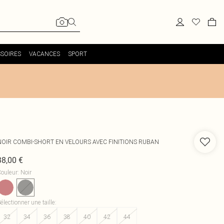
SOIRES
VACANCES
SPORT
NOIR COMBI-SHORT EN VELOURS AVEC FINITIONS RUBAN
38,00 €
ouleur
:
Noir
électionner une taille
:
32
34
36
38
40
42
44