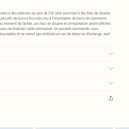
vrées à des adresses au sein de l’UE sont soumises à des frais de douane
urés afin de couvrir les coûts liés à l’importation de biens de commerce
 au moment de l’achat. Les frais de douane et d’importation seront affichés
 vous ne finalisiez votre commande. En passant commande, vous
boursables et ne seront pas restitués en cas de retour ou d’échange, sauf
isé, la couleur peut déteindre.
€2.99
pter de la réception pour nous retourner un article.
€9.99
masques tendance, les cosmétiques, les bijoux pour piercings, les jouets
'opercule d'hygiène est endommagé ou endommagé.
€2.99
 non lavés et porter leurs étiquettes d'origine. Les chaussures doivent
a maison, y compris le linge de lit, les matelas, les surmatelas et les
d'origine non ouvert. Ceci n'affecte pas vos droits statutaires.