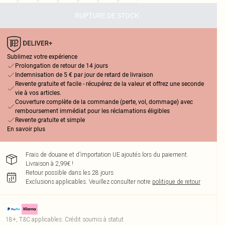
RUPTURE DE STOCK
Sublimez votre expérience
Prolongation de retour de 14 jours
Indemnisation de 5 € par jour de retard de livraison
Revente gratuite et facile - récupérez de la valeur et offrez une seconde
vie à vos articles.
Couverture complète de la commande (perte, vol, dommage) avec
remboursement immédiat pour les réclamations éligibles
Revente gratuite et simple
En savoir plus
Frais de douane et d’importation UE ajoutés lors du paiement.
Livraison à 2,99€ !
Retour possible dans les 28 jours
Exclusions applicables.
Veuillez consulter notre
politique de retour
18+, T&C applicables. Crédit soumis à statut