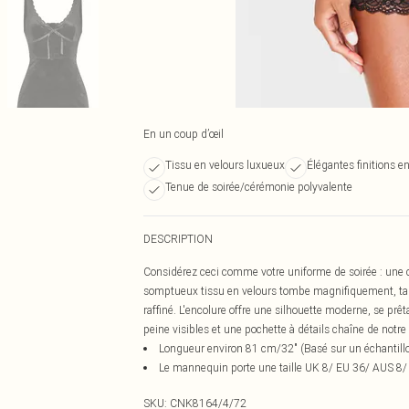
En un coup d’œil
Tissu en velours luxueux
Élégantes finitions e
Tenue de soirée/cérémonie polyvalente
DESCRIPTION
Considérez ceci comme votre uniforme de soirée : une c
somptueux tissu en velours tombe magnifiquement, tandi
raffiné. L'encolure offre une silhouette moderne, se prê
peine visibles et une pochette à détails chaîne de notre
Longueur environ 81 cm/32" (Basé sur un échantillo
Le mannequin porte une taille UK 8/ EU 36/ AUS 8/
SKU:
CNK8164/4/72