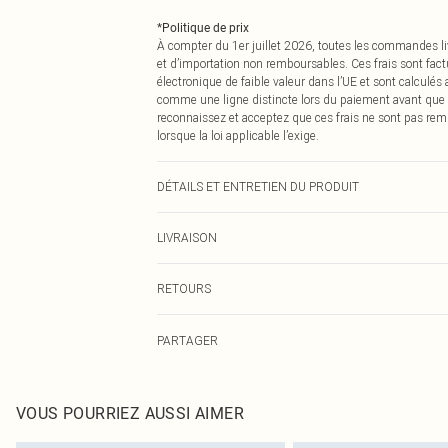
*
Politique de prix
À compter du 1er juillet 2026, toutes les commandes li
et d’importation non remboursables. Ces frais sont fact
électronique de faible valeur dans l’UE et sont calculés
comme une ligne distincte lors du paiement avant que
reconnaissez et acceptez que ces frais ne sont pas rem
lorsque la loi applicable l’exige.
DÉTAILS ET ENTRETIEN DU PRODUIT
100,0% Polyester Veuillez noter : en raison du tissu util
LIVRAISON
Livraison standard France
RETOURS
Jusqu'à 7 jours ouvrables
Un problème survient ? Vous disposez de 21 jours à com
Livraison express France
PARTAGER
Veuillez noter que nous ne pouvons pas rembourser les 
Jusqu'à 2-3 jours ouvrables
pour adultes, les maillots de bain ou la lingerie si l
Livraison en Point Relais
Les chaussures et/ou vêtements doivent être non portés,
Jusqu'à 7 jours ouvrables
également être essayées en intérieur. Les articles pour l
VOUS POURRIEZ AUSSI AIMER
oreillers, doivent être inutilisés et dans leur emballage 