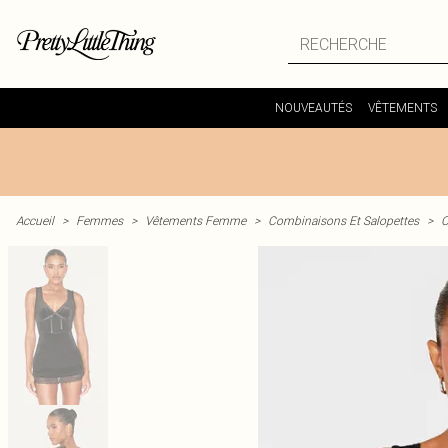
NOUVEAUTÉS
VÊTEMENTS
Accueil
>
Femmes
>
Vêtements Femme
>
Combinaisons Et Salopettes
>
C