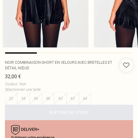
NOIR COMBINAISON-SHORT EN VELOURS AVEC BRETELLES ET
DÉTAIL NŒUD
32,00 €
Couleur
:
Noir
Sélectionner une taille
:
32
34
36
38
40
42
44
RUPTURE DE STOCK
Sublimez votre expérience