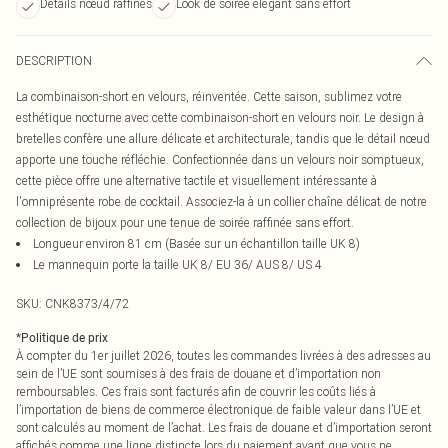
Détails nœud raffinés
Look de soirée élégant sans effort
DESCRIPTION
La combinaison-short en velours, réinventée. Cette saison, sublimez votre
esthétique nocturne avec cette combinaison-short en velours noir. Le design à
bretelles confère une allure délicate et architecturale, tandis que le détail nœud
apporte une touche réfléchie. Confectionnée dans un velours noir somptueux,
cette pièce offre une alternative tactile et visuellement intéressante à
l'omniprésente robe de cocktail. Associez-la à un collier chaîne délicat de notre
collection de bijoux pour une tenue de soirée raffinée sans effort.
Longueur environ 81 cm (Basée sur un échantillon taille UK 8)
Le mannequin porte la taille UK 8/ EU 36/ AUS 8/ US 4
SKU:
CNK8373/4/72
*
Politique de prix
À compter du 1er juillet 2026, toutes les commandes livrées à des adresses au
sein de l’UE sont soumises à des frais de douane et d’importation non
remboursables. Ces frais sont facturés afin de couvrir les coûts liés à
l’importation de biens de commerce électronique de faible valeur dans l’UE et
sont calculés au moment de l’achat. Les frais de douane et d’importation seront
affichés comme une ligne distincte lors du paiement avant que vous ne